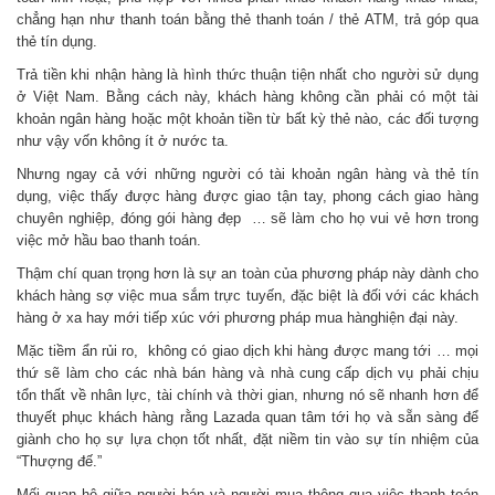
chẳng hạn như thanh toán bằng thẻ thanh toán / thẻ ATM, trả góp qua
thẻ tín dụng.
Trả tiền khi nhận hàng là hình thức thuận tiện nhất cho người sử dụng
ở Việt Nam. Bằng cách này, khách hàng không cần phải có một tài
khoản ngân hàng hoặc một khoản tiền từ bất kỳ thẻ nào, các đối tượng
như vậy vốn không ít ở nước ta.
Nhưng ngay cả với những người có tài khoản ngân hàng và thẻ tín
dụng, việc thấy được hàng được giao tận tay, phong cách giao hàng
chuyên nghiệp, đóng gói hàng đẹp … sẽ làm cho họ vui vẻ hơn trong
việc mở hầu bao thanh toán.
Thậm chí quan trọng hơn là sự an toàn của phương pháp này dành cho
khách hàng sợ việc mua sắm trực tuyến, đặc biệt là đối với các khách
hàng ở xa hay mới tiếp xúc với phương pháp mua hànghiện đại này.
Mặc tiềm ẩn rủi ro, không có giao dịch khi hàng được mang tới … mọi
thứ sẽ làm cho các nhà bán hàng và nhà cung cấp dịch vụ phải chịu
tổn thất về nhân lực, tài chính và thời gian, nhưng nó sẽ nhanh hơn để
thuyết phục khách hàng rằng Lazada quan tâm tới họ và sẵn sàng để
giành cho họ sự lựa chọn tốt nhất, đặt niềm tin vào sự tín nhiệm của
“Thượng đế.”
Mối quan hệ giữa người bán và người mua thông qua việc thanh toán