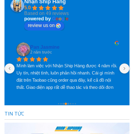
Nhận Ship Hàng
5.0
Based on 49 reviews
powered by
G
o
o
g
l
e
review us on
Ngọc Tạ
2 năm trước
. 
Kho làm việc uy tín, nhanh gọn nha mn
M
c
k
h
 
c
t
b
TIN TỨC