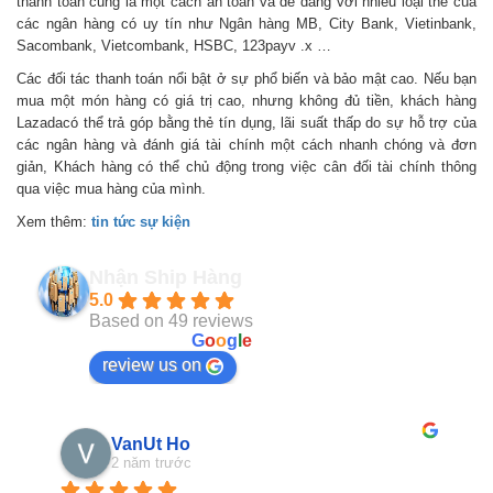
thanh toán cũng là một cách an toàn và dễ dàng với nhiều loại thẻ của
các ngân hàng có uy tín như Ngân hàng MB, City Bank, Vietinbank,
Sacombank, Vietcombank, HSBC, 123payv .x …
Các đối tác thanh toán nổi bật ở sự phổ biến và bảo mật cao. Nếu bạn
mua một món hàng có giá trị cao, nhưng không đủ tiền, khách hàng
Lazadacó thể trả góp bằng thẻ tín dụng, lãi suất thấp do sự hỗ trợ của
các ngân hàng và đánh giá tài chính một cách nhanh chóng và đơn
giản, Khách hàng có thể chủ động trong việc cân đối tài chính thông
qua việc mua hàng của mình.
Xem thêm:
tin tức sự kiện
Nhận Ship Hàng
5.0
Based on 49 reviews
powered by
G
o
o
g
l
e
review us on
VanUt Ho
2 năm trước