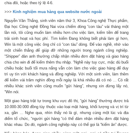
chia đôi, hoặc theo tỷ lệ 4-6.
>>>
Kinh nghiệm mua hàng qua website nước ngoài
Nguyễn Văn Thắng, sinh viên năm thứ 3, Khoa Công nghệ Thực phẩm,
Đại học Công nghệ Đồng Nai vừa chiếm đóng “con tàu” vài tháng một
lần nói, tôi cũng muốn làm nhiều hơn cho việc làm, kiếm tiền để trang
trải sinh hoạt và học phí. Tìm kiếm Ðang không biết phải làm gì hơn,
Win là một công việc ông chỉ có “con tàu” dòng. Để vào nghề, nhờ vào
một chiến thắng để giúp đỡ những người trong ngành công nghiệp.
“Shipper” đàn anh thường chấp nhận nhiều đơn đặt hàng và giao hàng
chia cho win đi để kiếm thêm thu nhập. “Nghề này tuy cực, mặc dù buổi
chiều hoặc buổi tối mưa nắng vẫn còn làm cho việc giao hàng để duy
trì uy tín với khách hàng và đồng nghiệp. Với một sinh viên, làm thêm
để kiếm vài trăm nghìn đồng mỗi ngày là khá nhiều đã có nó … Có rất
nhiều khác sinh viên cũng muốn “gửi hàng”, nhưng xin đừng lấy nó,
“Win nói.
Một giao hàng trật tự trong khu vực đô thị, “gửi hàng” thường được trả
10.000-30.000 đồng tùy thuộc vào loại mặt hàng, khối lượng và vị trí từ
xa, gần … Nghe qua, nhìn thấy nó là gì, nhưng cùng một lúc và địa
điểm tổ chức, “người gửi hàng “có thể đảm nhận nhiều đơn đặt hàng
khác nhau. Do đó, ngành công nghiệp này có thể gọi là “kiếm ăn” được.