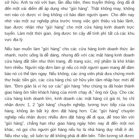
sở hữu. Anh ta nói với bạn, lần đầu tiên, theo truyền thông, ông đã đi
đến một vài điểm để áp dụng như “gửi hàng”. Thật không may, không
nơi nào có được vì ông không có bảo đảm người quen. Cho đến nay
nhờ vào một sự nghiệp phía trước trong việc giới thiệu và bảo lãnh,
bạn được nhận như “gửi hàng” cho một cửa hàng kinh doanh trực
tuyến. Làm một thời gian, ông được tin cậy để tính phí tất cả các khu
vực địa lý.
Nếu bạn muốn làm “gửi hàng” cho các cửa hàng kinh doanh thức ăn
nhanh, nước uống là dễ dàng, nhưng đối với các mặt hàng kinh doanh
cửa hàng đắt tiền như thời trang, đồ trang sức, mỹ phẩm là khó khăn
hơn nhiều. Người nộp đơn làm gì nếu có một người quen mang để đảm
bảo nó có thể làm ngay. Nếu không, các ứng viên phải đưa chứng minh
thư hoặc tiền gửi, các cửa hàng chủ sở hữu yên tâm nhập học mới để
làm. “Đơn giản là vì họ sợ các” gửi hàng “như chúng ta đã hoàn thành
giao hàng ôm tiền khách hàng của mình chạy đi,” ông nói Quy. Cho các
cửa hàng kinh doanh lớn, kinh doanh các mặt hàng có giá trị, họ chỉ
nhận được 1, 2 “gửi hàng” chuyên nghiệp, lương trực tiếp của cửa
hàng, không ăn bất kỳ đơn đặt hàng hơn. Các “gửi hàng” chuyên
nghiệp nếu nhận được nhiều đơn đặt hàng để đi qua, để treo lên với
“gửi hàng”, chẳng hạn như giao hàng ngày hôm nay đi đến một nơi
khác, nó gọi cho người gửi hàng nếu họ là nhà hàng duy nhất ở đó.
Nếu như vậy, sẽ luôn tự để không phải đi đến bên. Tiền lương sẽ được