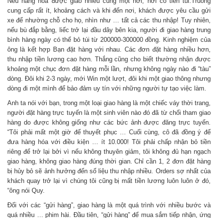
Nếu hàng hóa được giao nhiều cùng một nơi, nơi có tiền tui.Truong
cung cấp rất ít, khoảng cách và khi đến nơi, khách được yêu cầu gửi
xe để nhường chỗ cho họ, nhìn như … tất cả các thu nhập! Tuy nhiên,
nếu bù đắp bằng, liếc trở lại đầu dây bên kia, người đi giao hàng trung
bình hàng ngày có thể bỏ túi từ 200000-300000 đồng. Kinh nghiệm của
ông là kết hợp Bạn đặt hàng với nhau. Các đơn đặt hàng nhiều hơn,
thu nhập tiền lương cao hơn. Thắng cũng cho biết thường nhận được
khoảng một chục đơn đặt hàng mỗi lần, nhưng không ngày nào đi “tàu”
dòng. Đôi khi 2-3 ngày, mới Win một lượt, đôi khi một giao thông nhưng
dòng đi một mình để bảo đảm uy tín với những người tự tạo việc làm.
Anh ta nói với bạn, trong một loại giao hàng là một chiếc váy thời trang,
người đặt hàng trực tuyến là một sinh viên nào đó đã từ chối tham giao
hàng do được không giống như các bức ảnh được đăng trực tuyến.
“Tôi phải mất một giờ để thuyết phục … Cuối cùng, cô đã đồng ý để
đưa hàng hóa với điều kiện … ít 10.000! Tôi phải chấp nhận bỏ tiền
riêng để trở lại bởi vì nếu không thuyên giảm, tôi không đủ hạn ngạch
giao hàng, không giao hàng đúng thời gian. Chỉ cần 1, 2 đơn đặt hàng
bị hủy bỏ sẽ ảnh hưởng đến số liệu thu nhập nhiều. Orders sợ nhất của
khách quay trở lại vì chúng tôi cũng bị mất tiền lương luôn luôn ở đó,
“ông nói Quy.
Đối với các “gửi hàng”, giao hàng là một quá trình với nhiều bước và
quá nhiều … phim hài. Đầu tiên, “gửi hàng” để mua sắm tiếp nhận, ứng