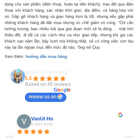
dụng cho sản phẩm (điện thoại, hoàn lại tiền khách), trao đổi qua điện
thoại với khách hàng, xác nhận thời gian, địa điểm, và hàng hóa với
nó. Gặp gỡ khách hàng và giao hàng trơn là tốt, nhưng nếu gặp phải
những khách hàng đã đặt mua nhưng ức chế giảm vô cùng. “Chỉ cần
tưởng tượng, bao nhiêu trải qua giai đoạn mới sẽ là dòng … mặt trời
thiêu đốt, đi tất cả các cách như xa như giao tiếp, nhưng khi gọi các
khách sạn năm lần, bảy lượt mà không nhặt, sẽ có công việc con tàu
này tại lần ngoạn mục đến mức độ nào, “ông nói Quy.
Xem thêm:
hướng dẫn mua hàng
Nhận Ship Hàng
5.0
Based on 49 reviews
powered by
G
o
o
g
l
e
review us on
VanUt Ho
2 năm trước