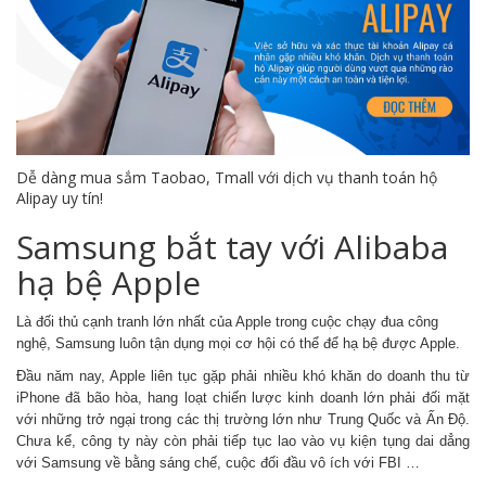
Dễ dàng mua sắm Taobao, Tmall với dịch vụ thanh toán hộ
Alipay uy tín!
Samsung bắt tay với Alibaba
hạ bệ Apple
Là đối thủ cạnh tranh lớn nhất của Apple trong cuộc chạy đua công
nghệ, Samsung luôn tận dụng mọi cơ hội có thể để hạ bệ được Apple.
Đầu năm nay, Apple liên tục gặp phải nhiều khó khăn do doanh thu từ
iPhone đã bão hòa, hang loạt chiến lược kinh doanh lớn phải đối mặt
với những trở ngại trong các thị trường lớn như Trung Quốc và Ấn Độ.
Chưa kể, công ty này còn phải tiếp tục lao vào vụ kiện tụng dai dẳng
với Samsung về bằng sáng chế, cuộc đối đầu vô ích với FBI …