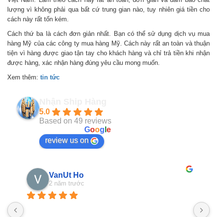
lượng vì không phải qua bất cứ trung gian nào, tuy nhiên giá tiền cho
cách này rất tốn kém.
Cách thứ ba là cách đơn giản nhất. Bạn có thể sử dụng dịch vụ mua
hàng Mỹ của các công ty mua hàng Mỹ. Cách này rất an toàn và thuận
tiện vì hàng được giao tận tay cho khách hàng và chỉ trả tiền khi nhận
được hàng, xác nhận hàng đúng yêu cầu mong muốn.
Xem thêm:
tin tức
Nhận Ship Hàng
5.0
Based on 49 reviews
powered by
G
o
o
g
l
e
review us on
VanUt Ho
2 năm trước
N