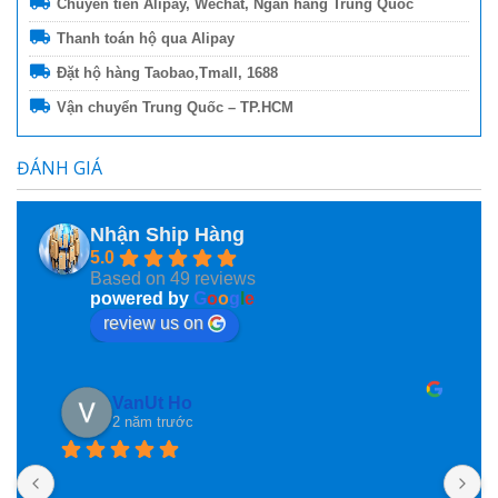
Chuyển tiền Alipay, Wechat, Ngân hàng Trung Quốc
Thanh toán hộ qua Alipay
Đặt hộ hàng Taobao,Tmall, 1688
Vận chuyển Trung Quốc – TP.HCM
ĐÁNH GIÁ
Nhận Ship Hàng
5.0
Based on 49 reviews
powered by
G
o
o
g
l
e
review us on
VanUt Ho
2 năm trước
N