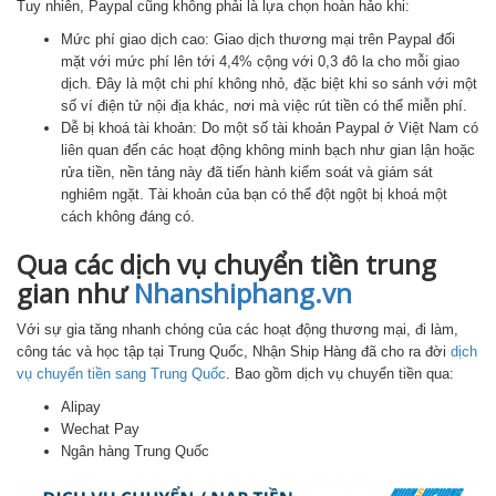
Tuy nhiên, Paypal cũng không phải là lựa chọn hoàn hảo khi:
Mức phí giao dịch cao: Giao dịch thương mại trên Paypal đối
mặt với mức phí lên tới 4,4% cộng với 0,3 đô la cho mỗi giao
dịch. Đây là một chi phí không nhỏ, đặc biệt khi so sánh với một
số ví điện tử nội địa khác, nơi mà việc rút tiền có thể miễn phí.
Dễ bị khoá tài khoản: Do một số tài khoản Paypal ở Việt Nam có
liên quan đến các hoạt động không minh bạch như gian lận hoặc
rửa tiền, nền tảng này đã tiến hành kiểm soát và giám sát
nghiêm ngặt. Tài khoản của bạn có thể đột ngột bị khoá một
cách không đáng có.
Qua các dịch vụ chuyển tiền trung
gian như
Nhanshiphang.vn
Với sự gia tăng nhanh chóng của các hoạt động thương mại, đi làm,
công tác và học tập tại Trung Quốc, Nhận Ship Hàng đã cho ra đời
dịch
vụ chuyển tiền sang Trung Quốc
. Bao gồm dịch vụ chuyển tiền qua:
Alipay
Wechat Pay
Ngân hàng Trung Quốc