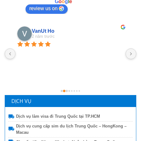
powered by
G
o
o
g
l
e
review us on
VanUt Ho
2 năm trước
N
n
b
g
l
DỊCH VỤ
Dịch vụ làm visa đi Trung Quốc tại TP.HCM
Dịch vụ cung cấp sim du lịch Trung Quốc – HongKong –
Macau