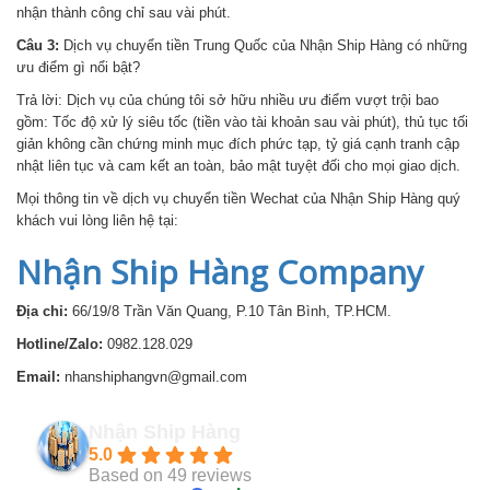
nhận thành công chỉ sau vài phút.
Câu 3:
Dịch vụ chuyển tiền Trung Quốc của Nhận Ship Hàng có những
ưu điểm gì nổi bật?
Trả lời: Dịch vụ của chúng tôi sở hữu nhiều ưu điểm vượt trội bao
gồm: Tốc độ xử lý siêu tốc (tiền vào tài khoản sau vài phút), thủ tục tối
giản không cần chứng minh mục đích phức tạp, tỷ giá cạnh tranh cập
nhật liên tục và cam kết an toàn, bảo mật tuyệt đối cho mọi giao dịch.
Mọi thông tin về dịch vụ chuyển tiền Wechat của Nhận Ship Hàng quý
khách vui lòng liên hệ tại:
Nhận Ship Hàng Company
Địa chỉ:
66/19/8 Trần Văn Quang, P.10 Tân Bình, TP.HCM.
Hotline/Zalo:
0982.128.029
Email:
nhanshiphangvn@gmail.com
Nhận Ship Hàng
5.0
Based on 49 reviews