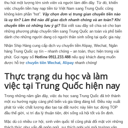
thu hút một lượng lớn sinh viên và người làm đến đây. Từ đó, khiến
việc chuyển tiền hay nạp tiền từ Việt Nam sang Trung Quốc cũng
không kém phần “hot”.
Vậy chọn đơn vị trung gian chuyển tiền nào
là uy tín? Làm thế nào để giao dịch nhanh chóng và an toàn? Khi
chuyển tiền có những lưu ý gì?
Bài viết sau đây sẽ chia sẻ cho bạn
những phương pháp chuyển tiền sang Trung Quốc an toàn và phổ biến
dành cho những người đang có người thân sinh sống tại quốc gia này.
Nhận Ship Hàng cung cấp dịch vụ chuyển tiền Alipay, Wechat, Ngân
hàng Trung Quốc uy tín – nhanh chóng – an toàn, thực hiện trong vài
phút. Gọi ngay số
Hotline 0911.233.488
nếu quý khách đang muốn
được hỗ trợ
chuyển tiền Wechat, Alipay
nhanh chóng!
Thực trạng du học và làm
việc tại Trung Quốc hiện nay
Trong những năm gần đây, việc du học sang Trung Quốc đã trở thành
một xu hướng ngày càng phổ biến và gia tăng đáng kể. Điều này xuất
phát từ việc chất lượng đào tạo tại đất nước này liên tục đứng TOP
đầu thế giới, vị trí địa lý thuận tiện, đời sống xã hội tốt và ổn định.
Mặc dù có nhiều cơ hội, sinh viên quốc tế cũng phải đối mặt với những
thách thức như vấn đề ngôn ngữ, sự thích nghi với môi trường văn