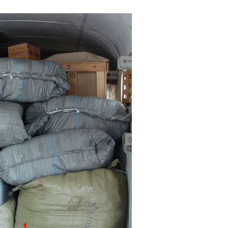
mine
Ngọc Tạ
c
2 năm trước
i Nhận Ship Hàng 
Kho làm việc uy tín, nhanh gọn nha mn
 tín, nhiệt tình, luôn 
ái gì mình đặt trên 
r qua đây, kể cả đồ 
n app rất dễ thao tác 
àng. Phí dịch vụ cũng 