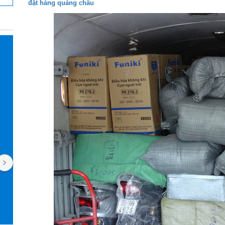
đặt hàng quảng châu
Phan Phung
Pan Jas
2 năm trước
2 năm trướ
Nhanshiphang đã giúp mình nhiều lần 
Mình làm việc vớ
lắm rồi, mà nay mình mới ngoi lên đây 
được 4 năm rồi. Uy
nói vài lời, ngại ghê! Các bạn nhân viên 
phản hồi nhanh. C
hỗ trợ nhiệt tình lắm lắm luôn, đóng gói 
Taobao cũng orde
hàng cũng rất rất có tâm luôn, nói 
nội thất. Giao diệ
chung là hài lòng lắm lắm luôn, đánh 
và theo dõi đơn h