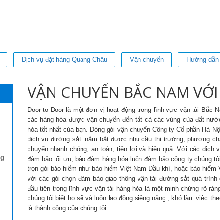
Dịch vụ đặt hàng Quảng Châu
Vận chuyển
Hướng dẫn
VẬN CHUYỂN BẮC NAM VỚ
Door to Door là một đơn vị hoạt động trong lĩnh vực vận tải Bắc-
các hàng hóa được vận chuyển đến tất cả các vùng của đất nướ
hóa tốt nhất của bạn. Đóng gói vận chuyển Công ty Cổ phần Hà Nội
dịch vụ đường sắt, nắm bắt được nhu cầu thị trường, phương c
chuyển nhanh chóng, an toàn, tiện lợi và hiệu quả. Với các dịch 
ng
đảm bảo tối ưu, bảo đảm hàng hóa luôn đảm bảo công ty chúng tôi
trọn gói bảo hiểm như bảo hiểm Việt Nam Dầu khí, hoặc bảo hiểm V
với các gói chọn đảm bảo giao thông vận tải đường sắt quá trình 
đầu tiên trong lĩnh vực vận tải hàng hóa là một minh chứng rõ ràn
chúng tôi biết họ sẽ và luôn lao động siêng năng , khó làm việc t
là thành công của chúng tôi.