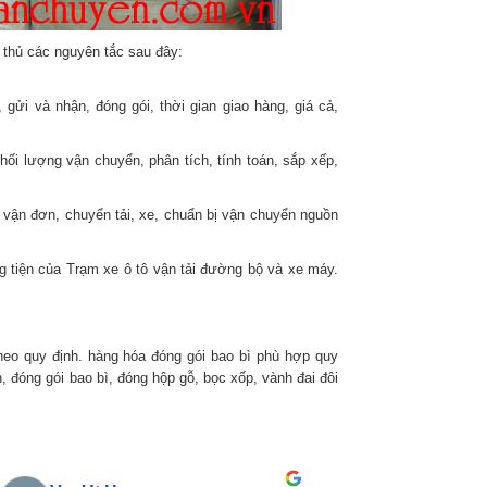
 chất lượng dịch vụ họ 
đề xảy ra cũng hỗ trợ 
 thủ các nguyên tắc sau đây:
h
, gửi và nhận, đóng gói, thời gian giao hàng, giá cả,
hối lượng vận chuyển, phân tích, tính toán, sắp xếp,
ập vận đơn, chuyển tải, xe, chuẩn bị vận chuyển nguồn
 tiện của Trạm xe ô tô vận tải đường bộ và xe máy.
heo quy định. hàng hóa đóng gói bao bì phù hợp quy
n, đóng gói bao bì, đóng hộp gỗ, bọc xốp, vành đai đôi