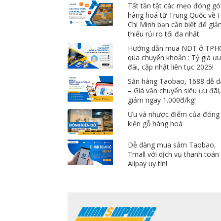
Tất tần tật các mẹo đóng gó
hàng hoá từ Trung Quốc về 
Chí Minh bạn cần biết để gi
thiểu rủi ro tối đa nhất
Hướng dẫn mua NDT ở TP
qua chuyển khoản : Tỷ giá ư
đãi, cập nhật liên tục 2025!
Săn hàng Taobao, 1688 dễ 
– Giá vận chuyển siêu ưu đãi
giảm ngay 1.000đ/kg!
Ưu và nhược điểm của đóng
kiện gỗ hàng hoá
Dễ dàng mua sắm Taobao,
Tmall với dịch vụ thanh toán
Alipay uy tín!