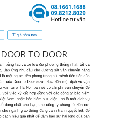
Tỉ giá hôm nay
I DOOR TO DOOR
Nam bằng tàu và xe lửa địa phương thống nhất, tất cả
c, đáp ứng nhu cầu cho đường sắt vận chuyển hàng
 là một người tiên phong trong sứ mệnh tiên tiến của
hâm của Door to Door được đưa đến một dịch vụ vận
vụ vận tải ở Hà Nội, bạn sẽ có chi phí vận chuyển để
, với việc ký kết hợp đồng với các công ty bảo hiểm
iệt Nam, hoặc bảo hiểm bưu điện , nó là một dịch vụ
dễ dàng nhất cho bạn, cho công ty chúng tôi đến nơi
g cho ngành giao thông đang cạnh tranh quyết liệt, để
heo cách hiệu quả nhất để đảm bảo sự hài lòng của bạn