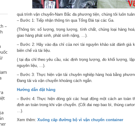
giá ngàn sao luôn 
rất hợp lý so với
mang lại. Có vấn 
quá trình vận chuyển-Nam Bắc đa phương tiện, chúng tôi luôn tuân
mình rất nhiệt tìn
– Bước 1: Tiếp nhận thông tin qua Tổng Đài tại các Ga.
ch –
(Thông tin: số lượng, trọng lượng, tính chất, chủng loại hàng hoá
nh
giao hàng phát sinh, phát sinh nặng, …).
– Bước 2: Hãy vào địa chỉ của nơi tài nguyên khảo sát đánh giá k
n
biên chế và tài liệu.
Quốc
Từ
( tại địa chỉ theo yêu cầu, xác định trọng lượng, đo khối lượng, l
nguyên liệu, …).
 Nam
– Bước 3: Thực hiện vận tải chuyên nghiệp hàng hoá bằng phương
a
Đang tải và vận chuyển khoảng cách ngắn.
Hướng dẫn đặt hàng
ra
iệt
– Bước 4: Thực hiện đóng gói các hoạt động một cách an toàn t
định an toàn trong khi vận chuyển. (Cốt đai nẹp bao bì, thùng carto
…).
ịa
ản
Xem thêm:
Xuống cấp đường bộ vì vận chuyển container
her