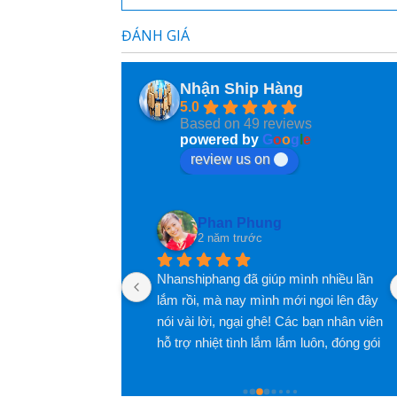
ĐÁNH GIÁ
Nhận Ship Hàng
5.0
Based on 49 reviews
powered by
G
o
o
g
l
e
review us on
Phan Phung
2 năm trước
Nhanshiphang đã giúp mình nhiều lần 
lắm rồi, mà nay mình mới ngoi lên đây 
nói vài lời, ngại ghê! Các bạn nhân viên 
hỗ trợ nhiệt tình lắm lắm luôn, đóng gói 
hàng cũng rất rất có tâm luôn, nói 
chung là hài lòng lắm lắm luôn, đánh 