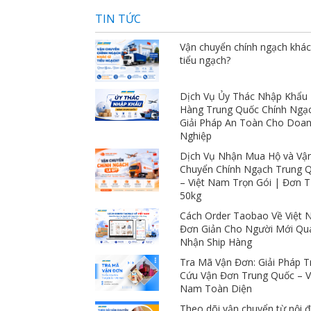
giá ngàn sao luôn 
TIN TỨC
Vận chuyển chính ngạch khác
tiểu ngạch?
Dịch Vụ Ủy Thác Nhập Khẩu
Hàng Trung Quốc Chính Ngạ
Giải Pháp An Toàn Cho Doa
Nghiệp
Dịch Vụ Nhận Mua Hộ và Vậ
Chuyển Chính Ngạch Trung 
– Việt Nam Trọn Gói | Đơn 
50kg
Cách Order Taobao Về Việt
Đơn Giản Cho Người Mới Qu
Nhận Ship Hàng
Tra Mã Vận Đơn: Giải Pháp T
Cứu Vận Đơn Trung Quốc – V
Nam Toàn Diện
Theo dõi vận chuyển từ nội đ