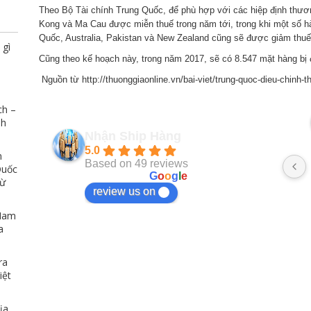
rất hợp lý so với chất lượng dịch vụ họ 
Theo Bộ Tài chính Trung Quốc, để phù hợp với các hiệp định thư
mang lại. Có vấn đề xảy ra cũng hỗ trợ 
Kong và Ma Cau được miễn thuế trong năm tới, trong khi một số 
Quốc, Australia, Pakistan và New Zealand cũng sẽ được giảm thuế
mình rất nhiệt tình
 gì
Cũng theo kế hoạch này, trong năm 2017, sẽ có 8.547 mặt hàng bị 
Nguồn từ http://thuonggiaonline.vn/bai-viet/trung-quoc-dieu-chinh-
ch –
Thi Diem my Le
nh
2 năm trước
Nhận Ship Hàng
5.0
n
Dịch vụ rất tốt và thân thiện
Based on 49 reviews
Quốc
powered by
G
o
o
g
l
e
Từ
review us on
 Nam
a
ra
iệt
ịa