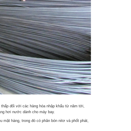
Anh Tuan
c
2 năm trước
tín, nhanh gọn nha mn
Mình sử dụng dịch ở bên đơn vị vận 
chuyển này cũng được 2-3 năm r , thời 
gian vận chuyển hàng khá ổn định , giá 
thấp đối với các hàng hóa nhập khẩu từ năm tới,
ằng hơi nước dành cho máy bay.
cả hợp lý ,khâu tiếp nhận đơn hàng và 
giao hàng chuyên nghiệp , nhiều khi 
u mặt hàng, trong đó có phân bón nitơ và phốt phát,
mình cần book grab chuyển hộ hàng 