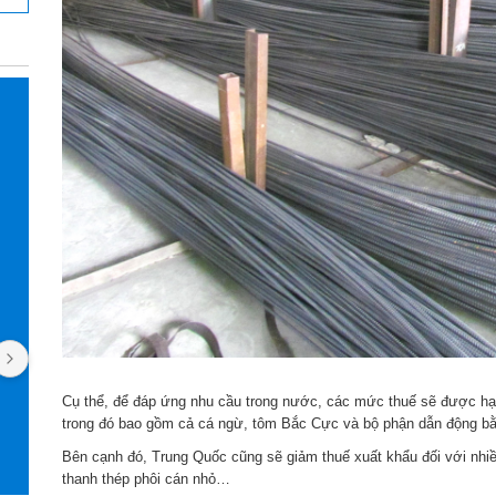
Pan Jasmine
Ngọc Tạ
2 năm trước
2 năm trướ
Mình làm việc với Nhận Ship Hàng 
Kho làm việc uy 
được 4 năm rồi. Uy tín, nhiệt tình, luôn 
phản hồi nhanh. Cái gì mình đặt trên 
Cụ thể, để đáp ứng nhu cầu trong nước, các mức thuế sẽ được hạ 
trong đó bao gồm cả cá ngừ, tôm Bắc Cực và bộ phận dẫn động b
Taobao cũng order qua đây, kể cả đồ 
nội thất. Giao diện app rất dễ thao tác 
Bên cạnh đó, Trung Quốc cũng sẽ giảm thuế xuất khẩu đối với nhiề
thanh thép phôi cán nhỏ…
và theo dõi đơn hàng. Phí dịch vụ cũng 