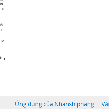
ản
her
i
Hồ
ảm
HCM
u
dàng
,
Ứng dụng của Nhanshiphang
Vă