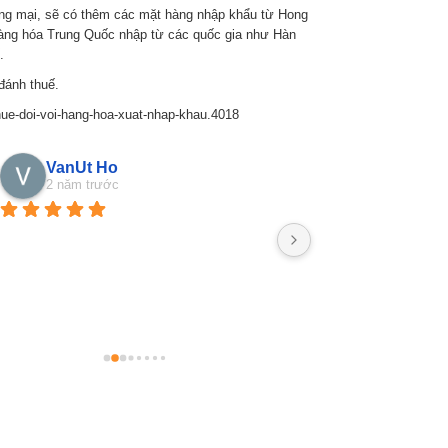
đều được nhân viên tiếp nhận nhanh 
ơng mại, sẽ có thêm các mặt hàng nhập khẩu từ Hong
chóng và hỗ trợ nhiệt tình , không bị từ 
hàng hóa Trung Quốc nhập từ các quốc gia như Hàn
.
chối .^^
đánh thuế.
thue-doi-voi-hang-hoa-xuat-nhap-khau.4018
VanUt Ho
Phan Phu
2 năm trước
2 năm trước
Nhanshiphang đã giú
lắm rồi, mà nay mìn
nói vài lời, ngại gh
hỗ trợ nhiệt tình lắm
hàng cũng rất rất có
là hài lòng lắm lắm 
sao luôn :)