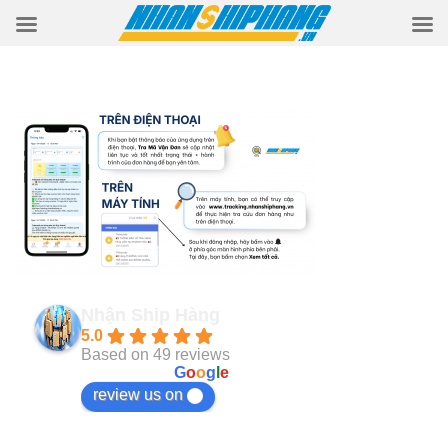
Nhận Ship Hàng
5.0
Based on 49 reviews
powered by
G
o
o
g
l
e
review us on