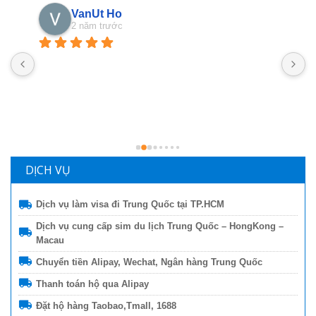
Phan Phung
2 năm trước
Nhanshiphang đã giúp mình nhiều lần lắm rồi, mà 
M
nay mình mới ngoi lên đây nói vài lời, ngại ghê! Các 
U
bạn nhân viên hỗ trợ nhiệt tình lắm lắm luôn, đóng 
đ
gói hàng cũng rất rất có tâm luôn, nói chung là hài 
t
lòng lắm lắm luôn, đánh giá ngàn sao luôn :)
h
d
m
DỊCH VỤ
Dịch vụ làm visa đi Trung Quốc tại TP.HCM
Dịch vụ cung cấp sim du lịch Trung Quốc – HongKong –
Macau
Chuyển tiền Alipay, Wechat, Ngân hàng Trung Quốc
Thanh toán hộ qua Alipay
Đặt hộ hàng Taobao,Tmall, 1688