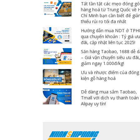
Tất tần tật các mẹo đóng gó
hàng hoá từ Trung Quốc về 
Chí Minh bạn cần biết để gi
thiểu rủi ro tối đa nhất
Hướng dẫn mua NDT ở TP
qua chuyển khoản : Tỷ giá ư
đãi, cập nhật liên tục 2025!
Săn hàng Taobao, 1688 dễ 
– Giá vận chuyển siêu ưu đãi
giảm ngay 1.000đ/kg!
Ưu và nhược điểm của đóng
kiện gỗ hàng hoá
Dễ dàng mua sắm Taobao,
Tmall với dịch vụ thanh toán
Alipay uy tín!