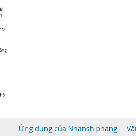
i
Hồ
ảm
HCM
u
dàng
,
 hộ
Ứng dụng của Nhanshiphang
Vă