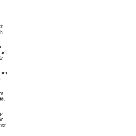
giá ngàn sao luôn 
rất hợp lý so với
mang lại. Có vấn 
mình rất nhiệt tìn
ch –
nh
n
Quốc
Từ
 Nam
a
ra
iệt
ịa
ản
her