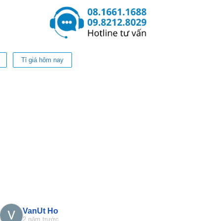
Tỉ giá hôm nay
VanUt Ho
Phan Phu
2 năm trước
2 năm trước