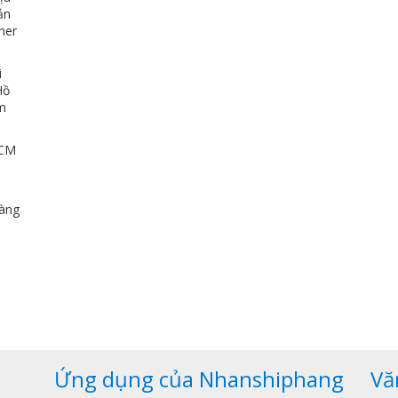
ản
her
i
Hồ
ảm
HCM
u
dàng
,
Ứng dụng của Nhanshiphang
Vă