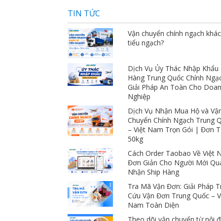
rất hợp lý so với chất lượng dịch vụ họ 
TIN TỨC
mang lại. Có vấn đề xảy ra cũng hỗ trợ 
mình rất nhiệt tình
Vận chuyển chính ngạch khác
tiểu ngạch?
Dịch Vụ Ủy Thác Nhập Khẩu
Hàng Trung Quốc Chính Ngạ
Giải Pháp An Toàn Cho Doa
Nghiệp
Dịch Vụ Nhận Mua Hộ và Vậ
Chuyển Chính Ngạch Trung 
– Việt Nam Trọn Gói | Đơn 
50kg
Cách Order Taobao Về Việt
Đơn Giản Cho Người Mới Qu
Nhận Ship Hàng
Tra Mã Vận Đơn: Giải Pháp T
Cứu Vận Đơn Trung Quốc – V
Nam Toàn Diện
Theo dõi vận chuyển từ nội đ