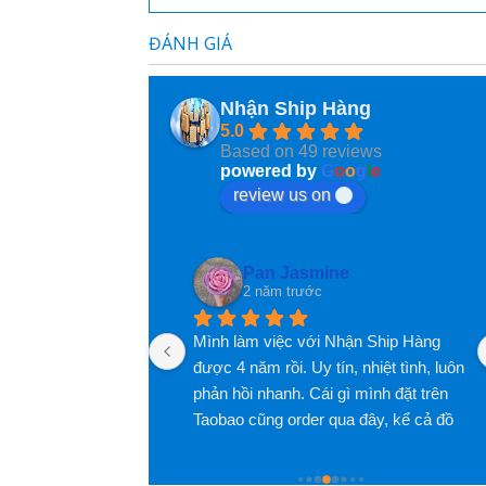
hi Diem my Le
VanUt Ho
 năm trước
2 năm trước
ĐÁNH GIÁ
ất tốt và thân thiện
Nhận Ship Hàng
5.0
Based on 49 reviews
powered by
G
o
o
g
l
e
review us on
ng
Pan Jasmine
2 năm trước
úp mình nhiều lần 
Mình làm việc với Nhận Ship Hàng 
nh mới ngoi lên đây 
được 4 năm rồi. Uy tín, nhiệt tình, luôn 
ê! Các bạn nhân viên 
phản hồi nhanh. Cái gì mình đặt trên 
m lắm luôn, đóng gói 
Taobao cũng order qua đây, kể cả đồ 
 tâm luôn, nói 
nội thất. Giao diện app rất dễ thao tác 
ắm lắm luôn, đánh 
và theo dõi đơn hàng. Phí dịch vụ cũng 