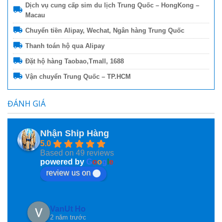
Dịch vụ cung cấp sim du lịch Trung Quốc – HongKong –
Macau
Chuyển tiền Alipay, Wechat, Ngân hàng Trung Quốc
Thanh toán hộ qua Alipay
Đặt hộ hàng Taobao,Tmall, 1688
Vận chuyển Trung Quốc – TP.HCM
ĐÁNH GIÁ
Nhận Ship Hàng
5.0
Based on 49 reviews
powered by
G
o
o
g
l
e
review us on
VanUt Ho
2 năm trước