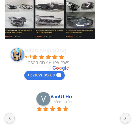
Nhận Ship Hàng
5.0
Based on 49 reviews
powered by
G
o
o
g
l
e
review us on
VanUt Ho
2 năm trước
N
n
b