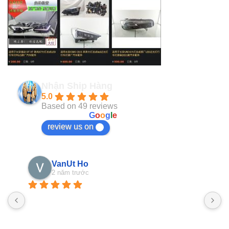
Nhận Ship Hàng
5.0
Based on 49 reviews
powered by
G
o
o
g
l
e
review us on
VanUt Ho
2 năm trước
N
n
b