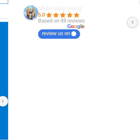
2 năm trước
Nhận Ship Hàng
5.0
Based on 49 reviews
powered by
G
o
o
g
l
e
review us on
Phan Phung
Pan Jas
2 năm trước
2 năm trướ
Nhanshiphang đã giúp mình nhiều lần 
Mình làm việc vớ
lắm rồi, mà nay mình mới ngoi lên đây 
được 4 năm rồi. Uy
nói vài lời, ngại ghê! Các bạn nhân viên 
phản hồi nhanh. C
hỗ trợ nhiệt tình lắm lắm luôn, đóng gói 
Taobao cũng orde
hàng cũng rất rất có tâm luôn, nói 
nội thất. Giao diệ
chung là hài lòng lắm lắm luôn, đánh 
và theo dõi đơn h