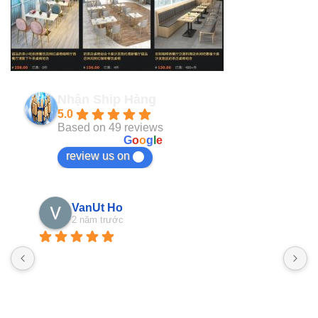
Nhận Ship Hàng
5.0
Based on 49 reviews
powered by
G
o
o
g
l
e
review us on
VanUt Ho
2 năm trước
N
n
b
g