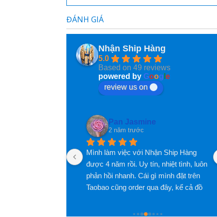
ĐÁNH GIÁ
hi Diem my Le
VanUt Ho
 năm trước
2 năm trước
Nhận Ship Hàng
5.0
ất tốt và thân thiện
Based on 49 reviews
powered by
G
o
o
g
l
e
review us on
ng
Pan Jasmine
2 năm trước
úp mình nhiều lần 
Mình làm việc với Nhận Ship Hàng 
nh mới ngoi lên đây 
được 4 năm rồi. Uy tín, nhiệt tình, luôn 
ê! Các bạn nhân viên 
phản hồi nhanh. Cái gì mình đặt trên 
m lắm luôn, đóng gói 
Taobao cũng order qua đây, kể cả đồ 
 tâm luôn, nói 
nội thất. Giao diện app rất dễ thao tác 
ắm lắm luôn, đánh 
và theo dõi đơn hàng. Phí dịch vụ cũng 