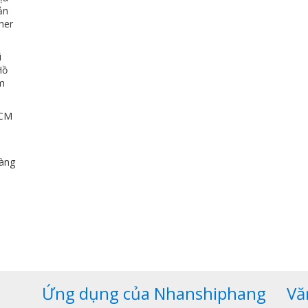
ản
her
i
Hồ
ảm
HCM
u
dàng
,
Ứng dụng của Nhanshiphang
Vă