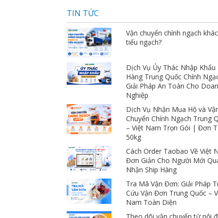
rất hợp lý so với chất lượng dịch vụ họ 
TIN TỨC
mang lại. Có vấn đề xảy ra cũng hỗ trợ 
mình rất nhiệt tình
Vận chuyển chính ngạch khác
tiểu ngạch?
Dịch Vụ Ủy Thác Nhập Khẩu
Hàng Trung Quốc Chính Ngạ
Giải Pháp An Toàn Cho Doa
Nghiệp
Dịch Vụ Nhận Mua Hộ và Vậ
Chuyển Chính Ngạch Trung 
– Việt Nam Trọn Gói | Đơn 
50kg
Cách Order Taobao Về Việt
Đơn Giản Cho Người Mới Qu
Nhận Ship Hàng
Tra Mã Vận Đơn: Giải Pháp T
Cứu Vận Đơn Trung Quốc – V
Nam Toàn Diện
Theo dõi vận chuyển từ nội đ