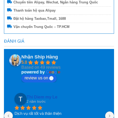
Chuyển tiền Alipay, Wechat, Ngân hàng Trung Quốc
Thanh toán hộ qua Alipay
Đặt hộ hàng Taobao,Tmall, 1688
Vận chuyển Trung Quốc – TP.HCM
ĐÁNH GIÁ
Nhận Ship Hàng
5.0
Based on 49 reviews
powered by
G
o
o
g
l
e
review us on
Thi Diem my Le
2 năm trước
Dịch vụ rất tốt và thân thiện