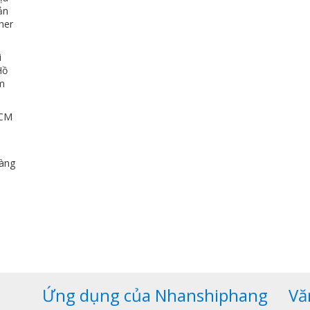
ản
her
i
Hồ
ảm
HCM
u
dàng
,
Ứng dụng của Nhanshiphang
Vă