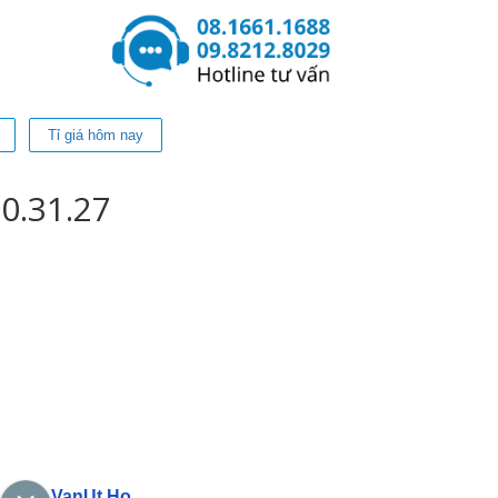
Tỉ giá hôm nay
0.31.27
VanUt Ho
Phan Phu