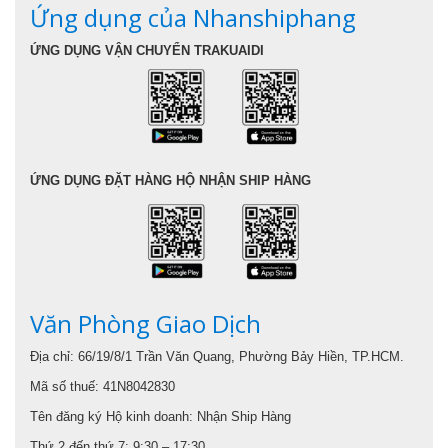
Ứng dụng của Nhanshiphang
ỨNG DỤNG VẬN CHUYỂN TRAKUAIDI
ỨNG DỤNG ĐẶT HÀNG HỘ NHẬN SHIP HÀNG
Văn Phòng Giao Dịch
Địa chỉ: 66/19/8/1 Trần Văn Quang, Phường Bảy Hiền, TP.HCM.
Mã số thuế: 41N8042830
Tên đăng ký Hộ kinh doanh: Nhận Ship Hàng
Thứ 2 đến thứ 7: 9:30 – 17:30