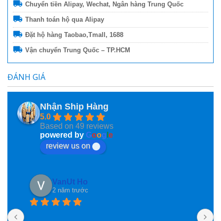
Chuyển tiền Alipay, Wechat, Ngân hàng Trung Quốc
Thanh toán hộ qua Alipay
Đặt hộ hàng Taobao,Tmall, 1688
Vận chuyển Trung Quốc – TP.HCM
ĐÁNH GIÁ
Nhận Ship Hàng
5.0
Based on 49 reviews
powered by
G
o
o
g
l
e
review us on
VanUt Ho
2 năm trước
N