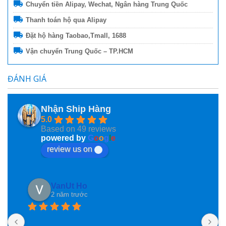
Chuyển tiền Alipay, Wechat, Ngân hàng Trung Quốc
Thanh toán hộ qua Alipay
Đặt hộ hàng Taobao,Tmall, 1688
Vận chuyển Trung Quốc – TP.HCM
ĐÁNH GIÁ
Nhận Ship Hàng
5.0
Based on 49 reviews
powered by
G
o
o
g
l
e
review us on
VanUt Ho
2 năm trước
N