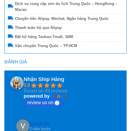
Dịch vụ cung cấp sim du lịch Trung Quốc – HongKong –
Macau
Chuyển tiền Alipay, Wechat, Ngân hàng Trung Quốc
Thanh toán hộ qua Alipay
Đặt hộ hàng Taobao,Tmall, 1688
Vận chuyển Trung Quốc – TP.HCM
ĐÁNH GIÁ
Nhận Ship Hàng
5.0
Based on 49 reviews
powered by
G
o
o
g
l
e
review us on
VanUt Ho
2 năm trước