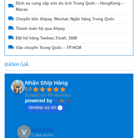
Dịch vụ cung cấp sim du lịch Trung Quốc – HongKong –
Macau
Chuyển tiền Alipay, Wechat, Ngân hàng Trung Quốc
Thanh toán hộ qua Alipay
Đặt hộ hàng Taobao,Tmall, 1688
Vận chuyển Trung Quốc – TP.HCM
ĐÁNH GIÁ
Nhận Ship Hàng
5.0
Based on 49 reviews
powered by
G
o
o
g
l
e
review us on
VanUt Ho
2 năm trước