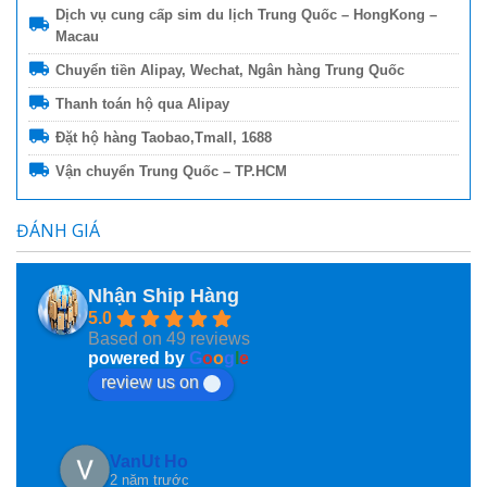
Dịch vụ cung cấp sim du lịch Trung Quốc – HongKong –
Macau
Chuyển tiền Alipay, Wechat, Ngân hàng Trung Quốc
Thanh toán hộ qua Alipay
Đặt hộ hàng Taobao,Tmall, 1688
Vận chuyển Trung Quốc – TP.HCM
ĐÁNH GIÁ
Nhận Ship Hàng
5.0
Based on 49 reviews
powered by
G
o
o
g
l
e
review us on
VanUt Ho
2 năm trước