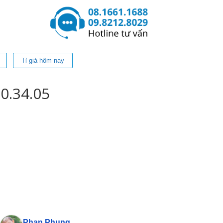
Tỉ giá hôm nay
0.34.05
Phan Phung
Pan Jasmi