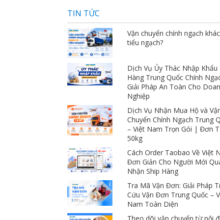
giá ngàn sao luôn 
TIN TỨC
Vận chuyển chính ngạch khác
tiểu ngạch?
Dịch Vụ Ủy Thác Nhập Khẩu
Hàng Trung Quốc Chính Ngạ
Giải Pháp An Toàn Cho Doa
Nghiệp
Dịch Vụ Nhận Mua Hộ và Vậ
Chuyển Chính Ngạch Trung 
– Việt Nam Trọn Gói | Đơn 
50kg
Cách Order Taobao Về Việt
Đơn Giản Cho Người Mới Qu
Nhận Ship Hàng
Tra Mã Vận Đơn: Giải Pháp T
Cứu Vận Đơn Trung Quốc – V
Nam Toàn Diện
Theo dõi vận chuyển từ nội đ