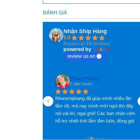
2 năm trước
ĐÁNH GIÁ
Dịch vụ rất tốt và thân thiện
Nhận Ship Hàng
5.0
Based on 49 reviews
powered by
G
o
o
g
l
e
review us on
Phan Phung
2 năm trước
Nhanshiphang đã giúp mình nhiều lần 
lắm rồi, mà nay mình mới ngoi lên đây 
nói vài lời, ngại ghê! Các bạn nhân viên 
hỗ trợ nhiệt tình lắm lắm luôn, đóng gói 
hàng cũng rất rất có tâm luôn, nói 
chung là hài lòng lắm lắm luôn, đánh 