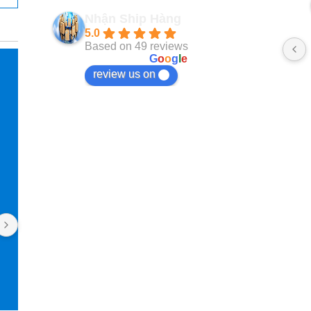
2 năm trước
Nhận Ship Hàng
5.0
Based on 49 reviews
powered by
G
o
o
g
l
e
review us on
Pan Jasmine
Ngọc Tạ
2 năm trước
2 năm trướ
Mình làm việc với Nhận Ship Hàng 
Kho làm việc uy 
được 4 năm rồi. Uy tín, nhiệt tình, luôn 
phản hồi nhanh. Cái gì mình đặt trên 
Taobao cũng order qua đây, kể cả đồ 
nội thất. Giao diện app rất dễ thao tác 
và theo dõi đơn hàng. Phí dịch vụ cũng 