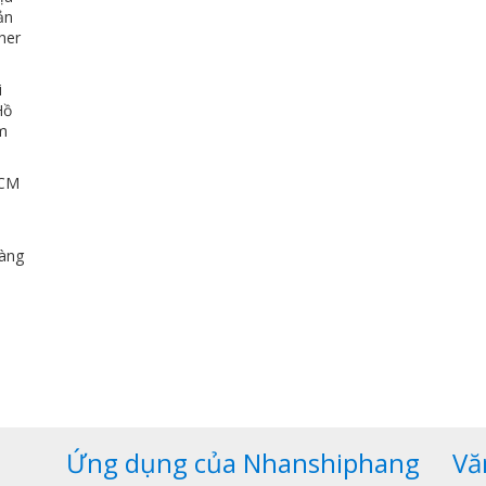
ản
her
i
Hồ
ảm
HCM
u
dàng
,
Ứng dụng của Nhanshiphang
Vă