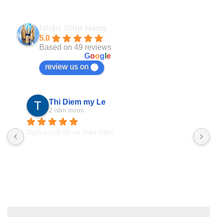
Nhận Ship Hàng
5.0
Based on 49 reviews
powered by
G
o
o
g
l
e
review us on
Thi Diem my Le
2 năm trước
Dịch vụ rất tốt và thân thiện