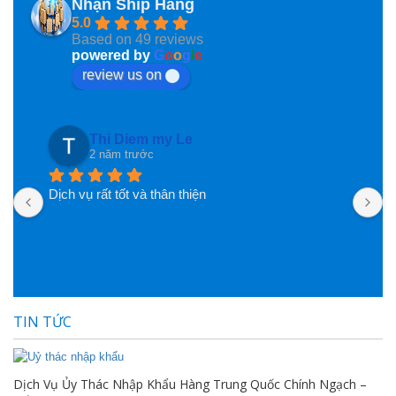
Nhận Ship Hàng
5.0
Based on 49 reviews
powered by
G
o
o
g
l
e
review us on
Thi Diem my Le
2 năm trước
Dịch vụ rất tốt và thân thiện
TIN TỨC
Dịch Vụ Ủy Thác Nhập Khẩu Hàng Trung Quốc Chính Ngạch –