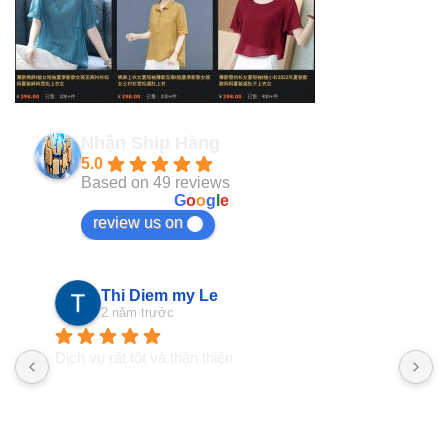
Nhận Ship Hàng
5.0
Based on 49 reviews
powered by
G
o
o
g
l
e
review us on
VanUt Ho
2 năm trước