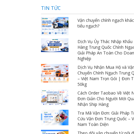
giá ngàn sao luôn 
TIN TỨC
Vận chuyển chính ngạch khác
tiểu ngạch?
Dịch Vụ Ủy Thác Nhập Khẩu
Hàng Trung Quốc Chính Ngạ
Giải Pháp An Toàn Cho Doa
Nghiệp
Dịch Vụ Nhận Mua Hộ và Vậ
Chuyển Chính Ngạch Trung 
– Việt Nam Trọn Gói | Đơn 
50kg
Cách Order Taobao Về Việt
Đơn Giản Cho Người Mới Qu
Nhận Ship Hàng
Tra Mã Vận Đơn: Giải Pháp T
Cứu Vận Đơn Trung Quốc – V
Nam Toàn Diện
Theo dõi vận chuyển từ nội đ