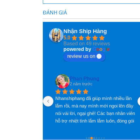
2 năm trước
ĐÁNH GIÁ
Dịch vụ rất tốt và thân thiện
Nhận Ship Hàng
5.0
Based on 49 reviews
powered by
G
o
o
g
l
e
review us on
Phan Phung
2 năm trước
Nhanshiphang đã giúp mình nhiều lần 
lắm rồi, mà nay mình mới ngoi lên đây 
nói vài lời, ngại ghê! Các bạn nhân viên 
hỗ trợ nhiệt tình lắm lắm luôn, đóng gói 
hàng cũng rất rất có tâm luôn, nói 
chung là hài lòng lắm lắm luôn, đánh 