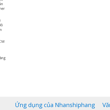
ản
her
i
Hồ
ảm
HCM
u
dàng
,
Ứng dụng của Nhanshiphang
Vă