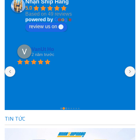
Nhận Ship Hàng
5.0
Based on 49 reviews
powered by
G
o
o
g
l
e
review us on
Phan Phung
2 năm trước
Nhanshiphang đã giúp mình nhiều lần lắm rồi, mà 
nay mình mới ngoi lên đây nói vài lời, ngại ghê! Các 
bạn nhân viên hỗ trợ nhiệt tình lắm lắm luôn, đóng 
gói hàng cũng rất rất có tâm luôn, nói chung là hài 
lòng lắm lắm luôn, đánh giá ngàn sao luôn 
TIN TỨC