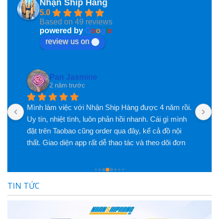
Nhận Ship Hàng
5.0
Based on 49 reviews
powered by
G
o
o
g
l
e
review us on
Pan Jasmine
2 năm trước
Mình làm việc với Nhận Ship Hàng được 4 năm rồi. 
K
c 
Uy tín, nhiệt tình, luôn phản hồi nhanh. Cái gì mình 
đặt trên Taobao cũng order qua đây, kể cả đồ nội 
thất. Giao diện app rất dễ thao tác và theo dõi đơn 
hàng. Phí dịch vụ cũng rất hợp lý so với chất lượng 
dịch vụ họ mang lại. Có vấn đề xảy ra cũng hỗ trợ 
mình rất nhiệt tình
TIN TỨC