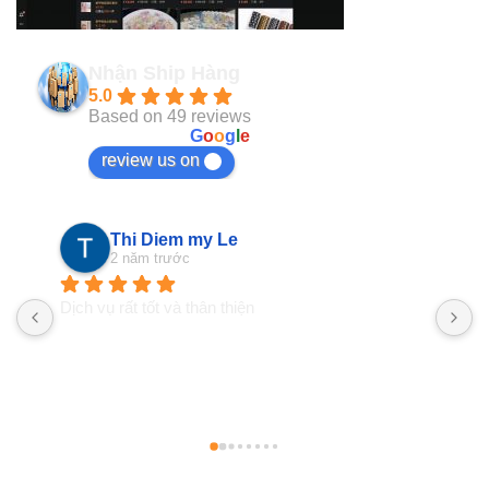
Nhận Ship Hàng
5.0
Based on 49 reviews
powered by
G
o
o
g
l
e
review us on
Thi Diem my Le
2 năm trước
Dịch vụ rất tốt và thân thiện