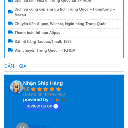
Dịch vụ làm visa đi Trung Quốc tại TP.HCM
Dịch vụ cung cấp sim du lịch Trung Quốc – HongKong –
Macau
Chuyển tiền Alipay, Wechat, Ngân hàng Trung Quốc
Thanh toán hộ qua Alipay
Đặt hộ hàng Taobao,Tmall, 1688
Vận chuyển Trung Quốc – TP.HCM
ĐÁNH GIÁ
Nhận Ship Hàng
5.0
Based on 49 reviews
powered by
G
o
o
g
l
e
review us on
VanUt Ho