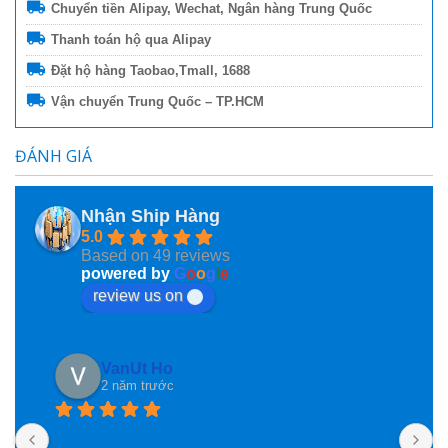
Chuyển tiền Alipay, Wechat, Ngân hàng Trung Quốc
Thanh toán hộ qua Alipay
Đặt hộ hàng Taobao,Tmall, 1688
Vận chuyển Trung Quốc – TP.HCM
ĐÁNH GIÁ
Nhận Ship Hàng
5.0
Based on 49 reviews
powered by
G
o
o
g
l
e
review us on
VanUt Ho
2 năm trước
N