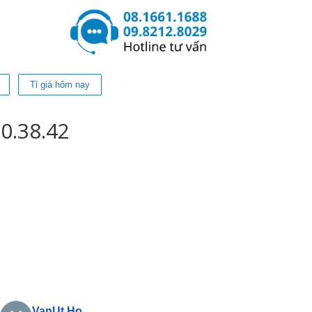
Tỉ giá hôm nay
0.38.42
VanUt Ho
Phan Phu