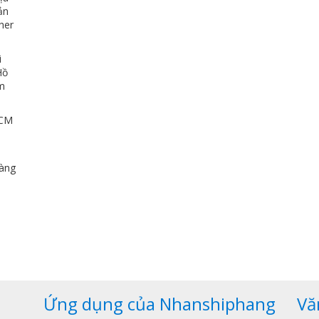
ản
her
i
Hồ
ảm
HCM
u
dàng
,
Ứng dụng của Nhanshiphang
Vă