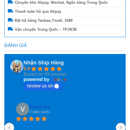
Chuyển tiền Alipay, Wechat, Ngân hàng Trung Quốc
Thanh toán hộ qua Alipay
Đặt hộ hàng Taobao,Tmall, 1688
Vận chuyển Trung Quốc – TP.HCM
ĐÁNH GIÁ
Nhận Ship Hàng
5.0
Based on 49 reviews
powered by
G
o
o
g
l
e
review us on
VanUt Ho
2 năm trước
N