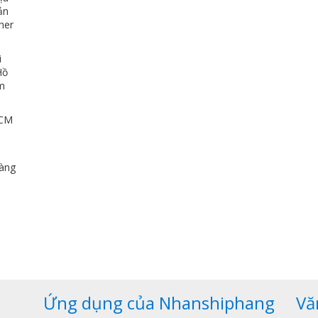
ản
her
i
Hồ
ảm
HCM
u
dàng
,
Ứng dụng của Nhanshiphang
Vă