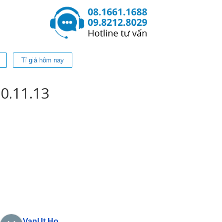
Tỉ giá hôm nay
0.11.13
VanUt Ho
Phan Phu