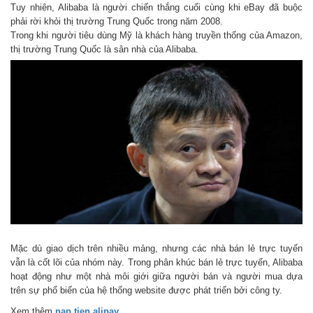
Tuy nhiên, Alibaba là người chiến thắng cuối cùng khi eBay đã buộc
phải rời khỏi thị trường Trung Quốc trong năm 2008.
Trong khi người tiêu dùng Mỹ là khách hàng truyền thống của Amazon,
thị trường Trung Quốc là sân nhà của Alibaba.
Mặc dù giao dịch trên nhiều mảng, nhưng các nhà bán lẻ trực tuyến
vẫn là cốt lõi của nhóm này. Trong phân khúc bán lẻ trực tuyến, Alibaba
hoạt động như một nhà môi giới giữa người bán và người mua dựa
trên sự phổ biến của hệ thống website được phát triển bởi công ty.
Xem thêm
nap tien alipay