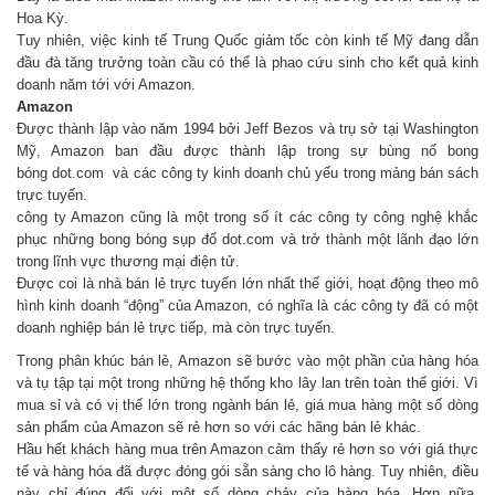
Hoa Kỳ.
Tuy nhiên, việc kinh tế Trung Quốc giảm tốc còn kinh tế Mỹ đang dẫn
đầu đà tăng trưởng toàn cầu có thể là phao cứu sinh cho kết quả kinh
doanh năm tới với Amazon.
Amazon
Được thành lập vào năm 1994 bởi Jeff Bezos và trụ sở tại Washington
Mỹ, Amazon ban đầu được thành lập trong sự bùng nổ bong
bóng dot.com và các công ty kinh doanh chủ yếu trong mảng bán sách
trực tuyến.
công ty Amazon cũng là một trong số ít các công ty công nghệ khắc
phục những bong bóng sụp đổ dot.com và trở thành một lãnh đạo lớn
trong lĩnh vực thương mại điện tử.
Được coi là nhà bán lẻ trực tuyến lớn nhất thế giới, hoạt động theo mô
hình kinh doanh “động” của Amazon, có nghĩa là các công ty đã có một
doanh nghiệp bán lẻ trực tiếp, mà còn trực tuyến.
Trong phân khúc bán lẻ, Amazon sẽ bước vào một phần của hàng hóa
và tụ tập tại một trong những hệ thống kho lây lan trên toàn thế giới. Vì
mua sỉ và có vị thế lớn trong ngành bán lẻ, giá mua hàng một số dòng
sản phẩm của Amazon sẽ rẻ hơn so với các hãng bán lẻ khác.
Hầu hết khách hàng mua trên Amazon cảm thấy rẻ hơn so với giá thực
tế và hàng hóa đã được đóng gói sẵn sàng cho lô hàng. Tuy nhiên, điều
này chỉ đúng đối với một số dòng chảy của hàng hóa. Hơn nữa,