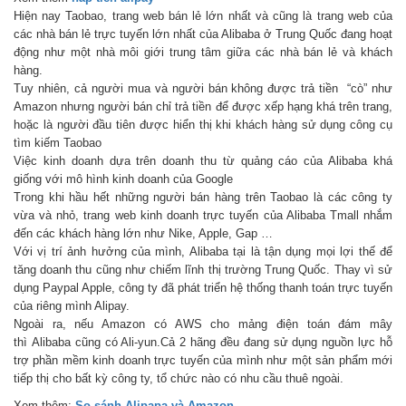
Hiện nay Taobao, trang web bán lẻ lớn nhất và cũng là trang web của
các nhà bán lẻ trực tuyến lớn nhất của Alibaba ở Trung Quốc đang hoạt
động như một nhà môi giới trung tâm giữa các nhà bán lẻ và khách
hàng.
Tuy nhiên, cả người mua và người bán không được trả tiền “cò” như
Amazon nhưng người bán chỉ trả tiền để được xếp hạng khá trên trang,
hoặc là người đầu tiên được hiển thị khi khách hàng sử dụng công cụ
tìm kiếm Taobao
Việc kinh doanh dựa trên doanh thu từ quảng cáo của Alibaba khá
giống với mô hình kinh doanh của Google
Trong khi hầu hết những người bán hàng trên Taobao là các công ty
vừa và nhỏ, trang web kinh doanh trực tuyến của Alibaba Tmall nhắm
đến các khách hàng lớn như Nike, Apple, Gap …
Với vị trí ảnh hưởng của mình, Alibaba tại là tận dụng mọi lợi thế để
tăng doanh thu cũng như chiếm lĩnh thị trường Trung Quốc. Thay vì sử
dụng Paypal Apple, công ty đã phát triển hệ thống thanh toán trực tuyến
của riêng mình Alipay.
Ngoài ra, nếu Amazon có AWS cho mảng điện toán đám mây
thì Alibaba cũng có Ali-yun.Cả 2 hãng đều đang sử dụng nguồn lực hỗ
trợ phần mềm kinh doanh trực tuyến của mình như một sản phẩm mới
tiếp thị cho bất kỳ công ty, tổ chức nào có nhu cầu thuê ngoài.
Xem thêm:
So sánh Alipapa và Amazon