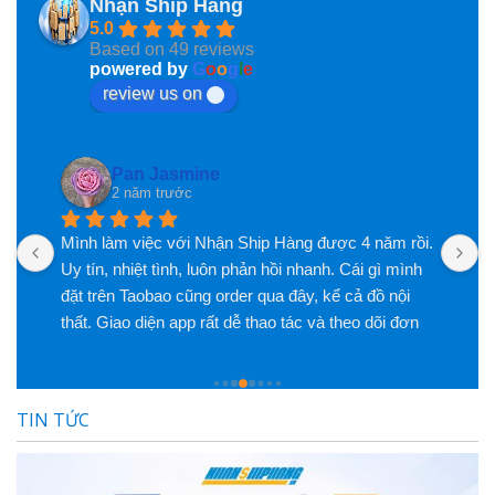
Nhận Ship Hàng
5.0
Based on 49 reviews
powered by
G
o
o
g
l
e
review us on
Pan Jasmine
2 năm trước
Mình làm việc với Nhận Ship Hàng được 4 năm rồi. 
K
c 
Uy tín, nhiệt tình, luôn phản hồi nhanh. Cái gì mình 
đặt trên Taobao cũng order qua đây, kể cả đồ nội 
thất. Giao diện app rất dễ thao tác và theo dõi đơn 
hàng. Phí dịch vụ cũng rất hợp lý so với chất lượng 
dịch vụ họ mang lại. Có vấn đề xảy ra cũng hỗ trợ 
mình rất nhiệt tình
TIN TỨC