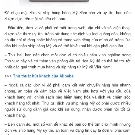
Để chọn một đơn vị ship hàng hàng Mỹ đảm bảo và uy tín, bạn nên
được dựa trên một số tiêu chí sau:
– Đầu tiên, đơn vị đó phải có một trang web, địa chỉ và số điện thoại
được xác thực uy tín, tránh sử dụng các dịch vụ loại quảng cáo, không
có địa chỉ rõ ràng hoặc không có trang web riêng của mình để tránh lừa
đảo khi nhận ship hàng Mỹ và có thể khiếu nại khi gặp phải gian lận.
– Thứ hai, bạn nên chọn một đơn vị có nhiều năm kinh nghiệm trong
lĩnh vực này và có thêm văn phòng đặt tại Hoa Kỳ để có thể hỗ trợ tốt
nhất các quá trình mua hàng và sip hàng từ Mỹ về Việt Nam.
>>>
Thủ thuật hút khách của Alibaba
– Ngoài ra các đơn vị đó phải cam kết vận chuyển hàng hóa nhanh
chóng, an toàn và đảm bảo về Việt Nam phù hợp với yêu cầu của
khách hàng với chính sách bảo hiểm hàng hóa và dịch vụ chăm sóc
khách hàng tốt nhất. Thứ tư, dịch vụ ship hàng Mỹ đó phải được nhiều
người sử dụng đánh giá cao khi sử dụng, nhận được phản hồi tốt từ
khách hàng.
– Bên cạnh đó, một số vấn đề khác để bạn có thể tìm cho mình những
dịch vụ ship hàng Mỹ uy tín, an toàn và đáng tin cậy là đơn vị phải cam