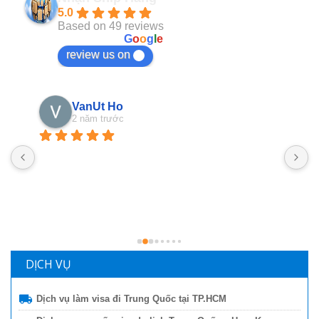
5.0
Based on 49 reviews
powered by
G
o
o
g
l
e
review us on
VanUt Ho
2 năm trước
N
n
b
g
l
DỊCH VỤ
Dịch vụ làm visa đi Trung Quốc tại TP.HCM