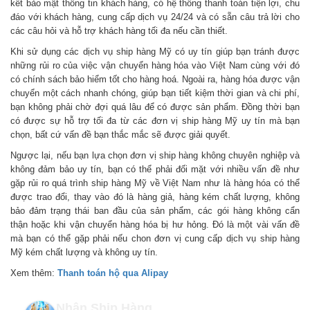
kết bảo mật thông tin khách hàng, có hệ thống thanh toán tiện lợi, chu
đáo với khách hàng, cung cấp dịch vụ 24/24 và có sẵn câu trả lời cho
các câu hỏi và hỗ trợ khách hàng tối đa nếu cần thiết.
Khi sử dụng các dịch vụ ship hàng Mỹ có uy tín giúp bạn tránh được
những rủi ro của việc vận chuyển hàng hóa vào Việt Nam cùng với đó
có chính sách bảo hiểm tốt cho hàng hoá. Ngoài ra, hàng hóa được vận
chuyển một cách nhanh chóng, giúp bạn tiết kiệm thời gian và chi phí,
bạn không phải chờ đợi quá lâu để có được sản phẩm. Đồng thời bạn
có được sự hỗ trợ tối đa từ các đơn vị ship hàng Mỹ uy tín mà bạn
chọn, bất cứ vấn đề bạn thắc mắc sẽ được giải quyết.
Ngược lại, nếu bạn lựa chọn đơn vị ship hàng không chuyên nghiệp và
không đảm bảo uy tín, bạn có thể phải đối mặt với nhiều vấn đề như
gặp rủi ro quá trình ship hàng Mỹ về Việt Nam như là hàng hóa có thể
được trao đổi, thay vào đó là hàng giả, hàng kém chất lượng, không
bảo đảm trạng thái ban đầu của sản phẩm, các gói hàng không cẩn
thận hoặc khi vận chuyển hàng hóa bị hư hỏng. Đó là một vài vấn đề
mà bạn có thể gặp phải nếu chon đơn vị cung cấp dịch vụ ship hàng
Mỹ kém chất lượng và không uy tín.
Xem thêm:
Thanh toán hộ qua Alipay
Nhận Ship Hàng