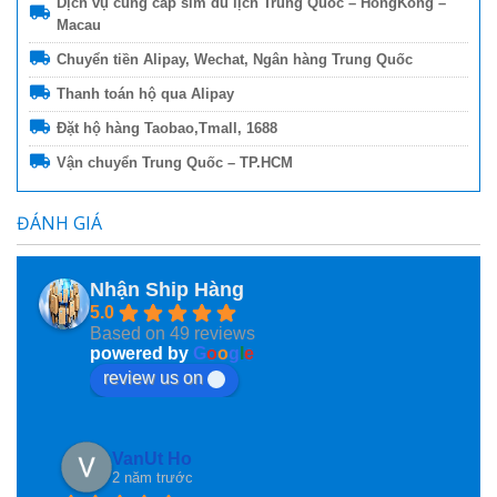
Dịch vụ cung cấp sim du lịch Trung Quốc – HongKong –
Macau
Chuyển tiền Alipay, Wechat, Ngân hàng Trung Quốc
Thanh toán hộ qua Alipay
Đặt hộ hàng Taobao,Tmall, 1688
Vận chuyển Trung Quốc – TP.HCM
ĐÁNH GIÁ
Nhận Ship Hàng
5.0
Based on 49 reviews
powered by
G
o
o
g
l
e
review us on
VanUt Ho
2 năm trước