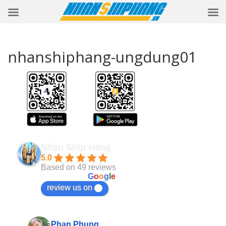
nhanshiphang-ungdung01
Nhận Ship Hàng
5.0
Based on 49 reviews
powered by
G
o
o
g
l
e
review us on
Pan Jasmine