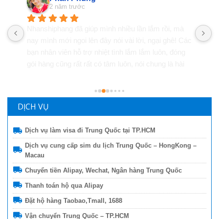
2 năm trước
Mình làm việc với Nhận Ship Hàng được 4 năm rồi. 
K
c 
Uy tín, nhiệt tình, luôn phản hồi nhanh. Cái gì mình 
đặt trên Taobao cũng order qua đây, kể cả đồ nội 
thất. Giao diện app rất dễ thao tác và theo dõi đơn 
hàng. Phí dịch vụ cũng rất hợp lý so với chất lượng 
dịch vụ họ mang lại. Có vấn đề xảy ra cũng hỗ trợ 
mình rất nhiệt tình
DỊCH VỤ
Dịch vụ làm visa đi Trung Quốc tại TP.HCM
Dịch vụ cung cấp sim du lịch Trung Quốc – HongKong –
Macau
Chuyển tiền Alipay, Wechat, Ngân hàng Trung Quốc
Thanh toán hộ qua Alipay
Đặt hộ hàng Taobao,Tmall, 1688
Vận chuyển Trung Quốc – TP.HCM