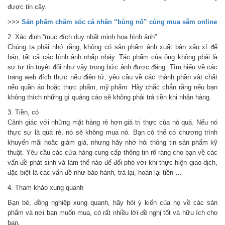
được tin cậy.
>>>
Sản phẩm chăm sóc cá nhân “bùng nổ” cùng mua sắm online
2. Xác định “mục đích duy nhất minh họa hình ảnh”
Chúng ta phải nhớ rằng, không có sản phẩm ảnh xuất bản xấu xí để
bán, tất cả các hình ảnh nhấp nháy. Tác phẩm của ông không phải là
sự tự tin tuyệt đối như vậy trong bức ảnh được đăng. Tìm hiểu về các
trang web đích thực nếu điện tử, yêu cầu về các thành phần vật chất
nếu quần áo hoặc thực phẩm, mỹ phẩm. Hãy chắc chắn rằng nếu bạn
không thích những gì quảng cáo sẽ không phải trả tiền khi nhận hàng.
3. Tiền, có
Cảnh giác với những mặt hàng rẻ hơn giá trị thực của nó quá. Nếu nó
thực sự là quá rẻ, nó sẽ không mua nó. Bạn có thể có chương trình
khuyến mãi hoặc giảm giá, nhưng hãy nhớ hỏi thông tin sản phẩm kỹ
thuật. Yêu cầu các cửa hàng cung cấp thông tin rõ ràng cho bạn về các
vấn đề phát sinh và làm thế nào để đối phó với khi thực hiện giao dịch,
đặc biệt là các vấn đề như bảo hành, trả lại, hoàn lại tiền …
4. Tham khảo xung quanh
Bạn bè, đồng nghiệp xung quanh, hãy hỏi ý kiến ​​của họ về các sản
phẩm và nơi bạn muốn mua, có rất nhiều lời đề nghị tốt và hữu ích cho
bạn.