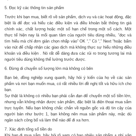
5. Đọc kỹ các thông tin sản phẩm
Trước khi bạn mua, biết rõ về sản phẩm, dịch vụ và các hoạt động, đặc
biệt là để đọc và hiểu các điều kiện và điều khoản bắt thông tin giá
chính xác, chất lượng hoặc một số hạn chế trong một số cách. Một
thực tế hiện nay là mối quan tâm của người tiêu dùng nhiều, “đọc và
tìm hiểu mà chỉ đơn giản chọn nhấp vào” OK “,” Có “,” Next “hoặc bấm
vào nút để chấp nhận các giao dịch mà không thực sự hiểu những điều
khoản và điều kiện . Nó rất dễ dàng đưa các rủi ro trong tương lai mà
người tiêu dùng không thể lường trước được.
6. Đừng di chuyển số lượng lớn mà không có bên
Bạn bè, đồng nghiệp xung quanh, hãy hỏi ý kiến ​​của họ về các sản
phẩm và nơi bạn muốn mua, có rất nhiều lời đề nghị tốt và hữu ích cho
bạn.
Sự thật là không có nhiều bạn phải cắn đạn để chuyển một số tiền lớn,
nhưng vẫn không nhận được sản phẩm, đặc biệt là điện thoại mua sắm
trực tuyến. Nếu bạn không chắc chắn về nguồn gốc và độ tin cậy của
người bán như bước 1, bạn không nên mua sản phẩm này, mặc dù
ngân sách công bố và làm thế nào để đi xa hơn.
7. Xác định tổng số tiền do
Khi bạn đi mua sắm, hãy hỏi rõ xem có bao nhiêu sản phẩm + phí vận