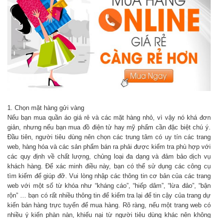
1. Chọn mặt hàng gửi vàng
Nếu bạn mua quần áo giá rẻ và các mặt hàng nhỏ, vì vậy nó khá đơn
giản, nhưng nếu bạn mua đồ điện tử hay mỹ phẩm cần đặc biệt chú ý.
Đầu tiên, người tiêu dùng nên chọn các trung tâm có uy tín các trang
web, hàng hóa và các sản phẩm bán ra phải được kiểm tra phù hợp với
các quy định về chất lượng, chủng loại đa dạng và đảm bảo dịch vụ
khách hàng. Để xác minh điều này, bạn có thể sử dụng các công cụ
tìm kiếm để giúp đỡ. Vui lòng nhập các thông tin cơ bản của các trang
web với một số từ khóa như “kháng cáo”, “hiếp dâm”, “lừa đảo”, “bận
rộn” … bạn có rất nhiều thông tin để kiểm tra lại để tin cậy của trang dự
kiến bán hàng trực tuyến để mua hàng. Rõ ràng, nếu một trang web có
nhiều ý kiến ​​phàn nàn, khiếu nại từ người tiêu dùng khác nên không