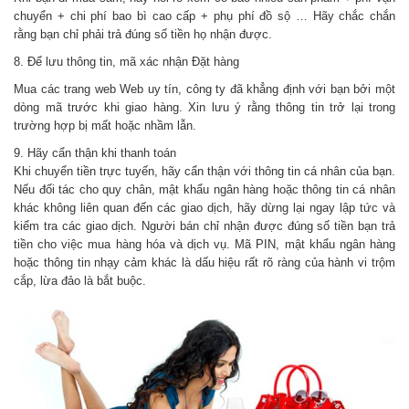
chuyển + chi phí bao bì cao cấp + phụ phí đồ sộ … Hãy chắc chắn
rằng bạn chỉ phải trả đúng số tiền họ nhận được.
8. Để lưu thông tin, mã xác nhận Đặt hàng
Mua các trang web Web uy tín, công ty đã khẳng định với bạn bởi một
dòng mã trước khi giao hàng. Xin lưu ý rằng thông tin trở lại trong
trường hợp bị mất hoặc nhầm lẫn.
9. Hãy cẩn thận khi thanh toán
Khi chuyển tiền trực tuyến, hãy cẩn thận với thông tin cá nhân của bạn.
Nếu đối tác cho quy chân, mật khẩu ngân hàng hoặc thông tin cá nhân
khác không liên quan đến các giao dịch, hãy dừng lại ngay lập tức và
kiểm tra các giao dịch. Người bán chỉ nhận được đúng số tiền bạn trả
tiền cho việc mua hàng hóa và dịch vụ. Mã PIN, mật khẩu ngân hàng
hoặc thông tin nhạy cảm khác là dấu hiệu rất rõ ràng của hành vi trộm
cắp, lừa đảo là bắt buộc.