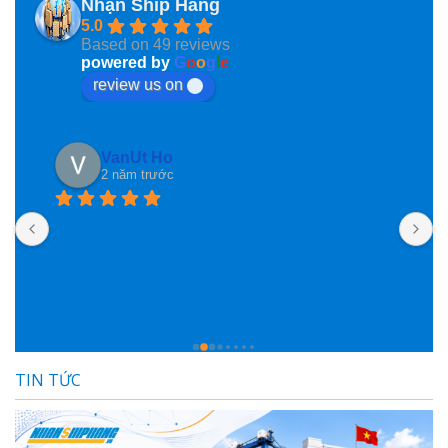
Nhận Ship Hàng
5.0
Based on 49 reviews
powered by
G
o
o
g
l
e
review us on
Phan Phung
2 năm trước
Nhanshiphang đã giúp mình nhiều lần lắm rồi, mà 
nay mình mới ngoi lên đây nói vài lời, ngại ghê! Cá
bạn nhân viên hỗ trợ nhiệt tình lắm lắm luôn, đóng 
gói hàng cũng rất rất có tâm luôn, nói chung là hài 
lòng lắm lắm luôn, đánh giá ngàn sao luôn 
TIN TỨC