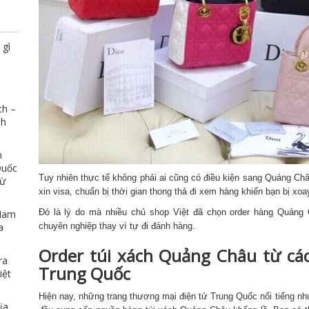
rất hợp lý so với chất lượng dịch vụ họ 
mang lại. Có vấn đề xảy ra cũng hỗ trợ 
mình rất nhiệt tình
 gì
ch –
nh
n
Quốc
Tuy nhiên thực tế không phải ai cũng có điều kiện sang Quảng Châu
Từ
xin visa, chuẩn bị thời gian thong thả đi xem hàng khiến bạn bị xo
Đó là lý do mà nhiều chủ shop Việt đã chọn order hàng Quảng
 Nam
chuyên nghiệp thay vì tự đi đánh hàng.
a
Order túi xách Quảng Châu từ cá
ra
Trung Quốc
iệt
Hiện nay, những trang thương mại điện tử Trung Quốc nổi tiếng 
ịa