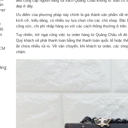
đều cung cấp nguồn hàng túi xách Quảng Châu khổng lồ. Bạn có th
ản
đẹp ở đây.
her
Ưu điểm của phương pháp này chính là giá thành sản phẩm rất r
kích cỡ, kiểu dáng, có nhiều sự lựa chọn cho các chủ shop. Đặc b
i
công sức, chi phí nhập hàng so với các cách thông thường ở trên.
Hồ
ảm
Tuy nhiên, trở ngại cũng việc tự order hàng từ Quảng Châu về đó
Quý khách sẽ phải thanh toán bằng thẻ thanh toán quốc tế hoặc th
ẩn chứa nhiều rủi ro. Về vận chuyển, khi khách tự order, các sh
HCM
chậm.
u
dàng
,