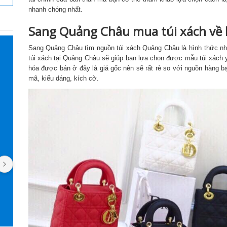
nhanh chóng nhất.
Sang Quảng Châu mua túi xách về
Sang Quảng Châu tìm nguồn túi xách Quảng Châu là hình thức nhập
túi xách tại Quảng Châu sẽ giúp bạn lựa chọn được mẫu túi xách y
hóa được bán ở đây là giá gốc nên sẽ rất rẻ so với nguồn hàng
mã, kiểu dáng, kích cỡ.
Pan Jasmine
Ngọc T
2 năm trước
2 năm tr
Mình làm việc với Nhận Ship Hàng 
Kho làm việc u
được 4 năm rồi. Uy tín, nhiệt tình, luôn 
phản hồi nhanh. Cái gì mình đặt trên 
Taobao cũng order qua đây, kể cả đồ 
nội thất. Giao diện app rất dễ thao tác 
và theo dõi đơn hàng. Phí dịch vụ cũng 