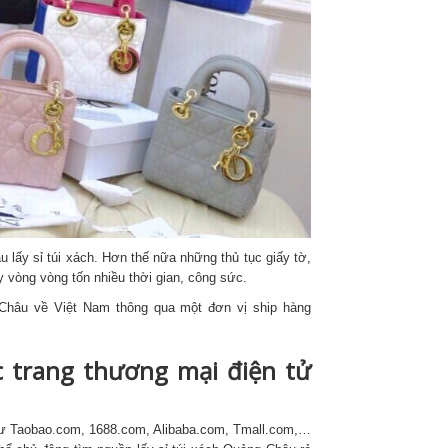
đều được nhân viên tiếp nhận nhanh 
chóng và hỗ trợ nhiệt tình , không bị từ
chối .^^
 lấy sỉ túi xách. Hơn thế nữa những thủ tục giấy tờ,
ay vòng vòng tốn nhiều thời gian, công sức.
 Châu về Việt Nam thông qua một đơn vị ship hàng
c trang thương mại điện tử
như Taobao.com, 1688.com, Alibaba.com, Tmall.com,…