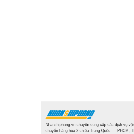
Thi Diem my
2 năm trước
Dịch vụ rất tốt và thâ
Nhanshiphang.vn chuyên cung cấp các dịch vụ vậ
chuyển hàng hóa 2 chiều Trung Quốc – TPHCM, T