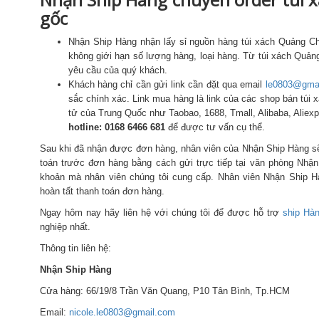
gốc
Nhận Ship Hàng nhận lấy sỉ nguồn hàng túi xách Quảng Ch
không giới hạn số lượng hàng, loại hàng. Từ túi xách Quản
yêu cầu của quý khách.
Khách hàng chỉ cần gửi link cần đặt qua email
le0803@gma
sắc chính xác. Link mua hàng là link của các shop bán túi
tử của Trung Quốc như Taobao, 1688, Tmall, Alibaba, Aliex
hotline: 0168 6466 681
để được tư vấn cụ thể.
Sau khi đã nhận được đơn hàng, nhân viên của Nhận Ship Hàng sẽ
toán trước đơn hàng bằng cách gửi trực tiếp tại văn phòng Nhận
khoản mà nhân viên chúng tôi cung cấp. Nhân viên Nhận Ship H
hoàn tất thanh toán đơn hàng.
Ngay hôm nay hãy liên hệ với chúng tôi để được hỗ trợ
ship Hà
nghiệp nhất.
Thông tin liên hệ:
Nhận Ship Hàng
Cửa hàng: 66/19/8 Trần Văn Quang, P10 Tân Bình, Tp.HCM
Email:
nicole.le0803@gmail.com