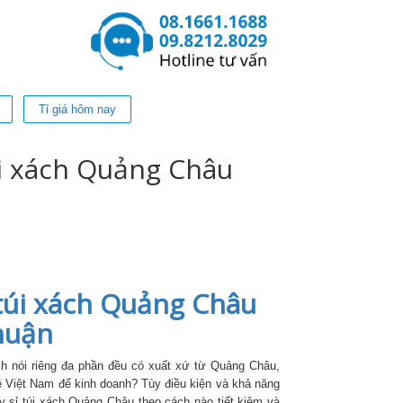
Tỉ giá hôm nay
i xách Quảng Châu
túi xách Quảng Châu
nhuận
ách nói riêng đa phần đều có xuất xứ từ Quảng Châu,
 Việt Nam để kinh doanh? Tùy điều kiện và khả năng
y sỉ túi xách Quảng Châu theo cách nào tiết kiệm và