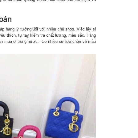
 bán
 hàng lý tưởng đối với nhiều chủ shop. Việc lấy sỉ
êu thích, tự tay kiểm tra chất lượng, màu sắc. Hàng
 bạn mua ở trong nước. Có nhiều sự lựa chọn về mẫu
ạ
Anh Tuan
ước
2 năm trước
y tín, nhanh gọn nha mn
Mình sử dụng dịch ở bên đơn vị vận 
chuyển này cũng được 2-3 năm r , thờ
gian vận chuyển hàng khá ổn định , giá
cả hợp lý ,khâu tiếp nhận đơn hàng và
giao hàng chuyên nghiệp , nhiều khi 
mình cần book grab chuyển hộ hàng 