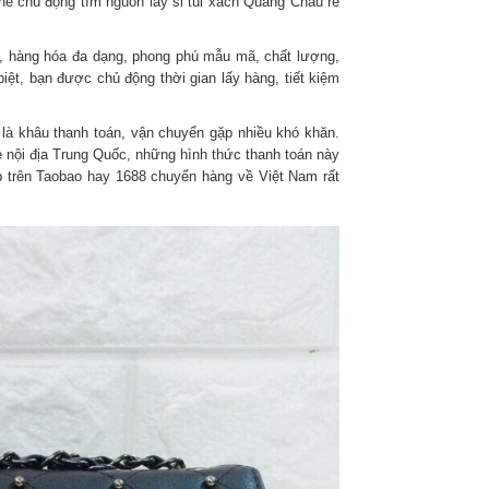
ể chủ động tìm nguồn lấy sỉ túi xách Quảng Châu rẻ
ẻ, hàng hóa đa dạng, phong phú mẫu mã, chất lượng,
iệt, bạn được chủ động thời gian lấy hàng, tiết kiệm
 là khâu thanh toán, vận chuyển gặp nhiều khó khăn.
ẻ nội địa Trung Quốc, những hình thức thanh toán này
op trên Taobao hay 1688 chuyển hàng về Việt Nam rất