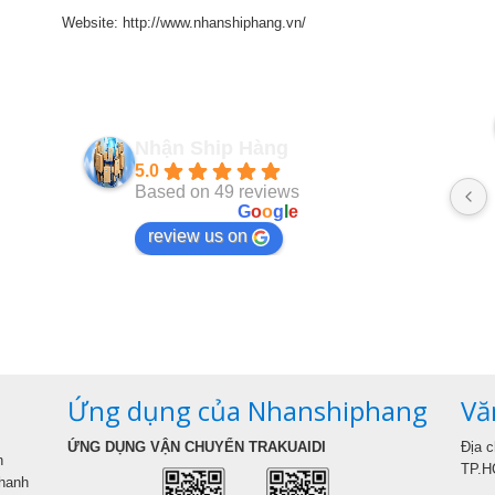
Website: http://www.nhanshiphang.vn/
 Le
VanUt Ho
2 năm trước
Nhận Ship Hàng
5.0
n thiện
Based on 49 reviews
powered by
G
o
o
g
l
e
review us on
Ứng dụng của Nhanshiphang
Vă
ỨNG DỤNG VẬN CHUYỂN TRAKUAIDI
Địa 
n
TP.H
hanh