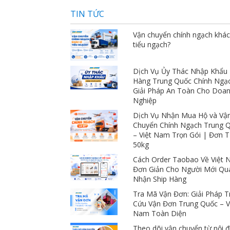
giá ngàn sao luôn 
TIN TỨC
Vận chuyển chính ngạch khác
tiểu ngạch?
Dịch Vụ Ủy Thác Nhập Khẩu
Hàng Trung Quốc Chính Ngạ
Giải Pháp An Toàn Cho Doa
Nghiệp
Dịch Vụ Nhận Mua Hộ và Vậ
Chuyển Chính Ngạch Trung 
– Việt Nam Trọn Gói | Đơn 
50kg
Cách Order Taobao Về Việt
Đơn Giản Cho Người Mới Qu
Nhận Ship Hàng
Tra Mã Vận Đơn: Giải Pháp T
Cứu Vận Đơn Trung Quốc – V
Nam Toàn Diện
Theo dõi vận chuyển từ nội đ