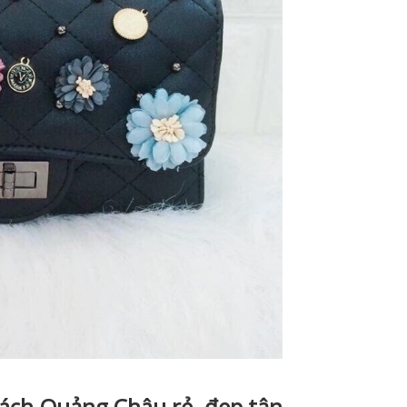
xách Quảng Châu rẻ, đẹp tận