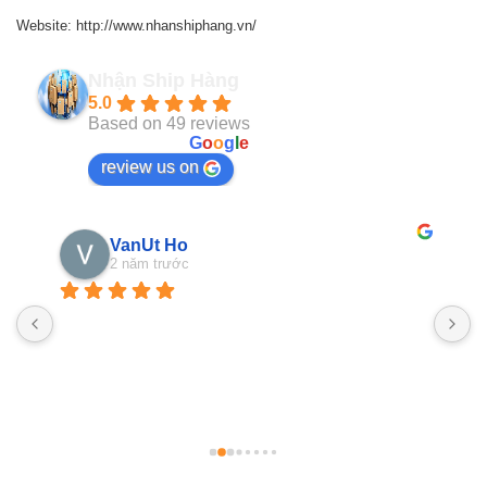
Website: http://www.nhanshiphang.vn/
Nhận Ship Hàng
5.0
Based on 49 reviews
powered by
G
o
o
g
l
e
review us on
VanUt Ho
2 năm trước
N
n
b
g
l