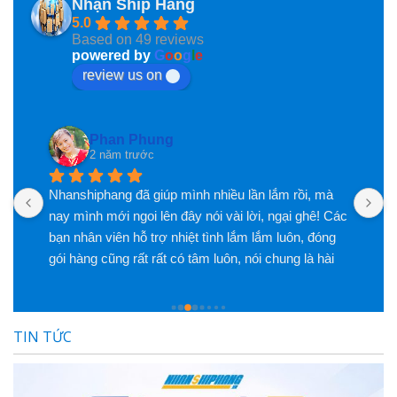
Nhận Ship Hàng
5.0
Based on 49 reviews
powered by
G
o
o
g
l
e
review us on
Phan Phung
2 năm trước
Nhanshiphang đã giúp mình nhiều lần lắm rồi, mà 
M
nay mình mới ngoi lên đây nói vài lời, ngại ghê! Các 
U
bạn nhân viên hỗ trợ nhiệt tình lắm lắm luôn, đóng 
đ
gói hàng cũng rất rất có tâm luôn, nói chung là hài 
t
lòng lắm lắm luôn, đánh giá ngàn sao luôn 
h
d
m
TIN TỨC