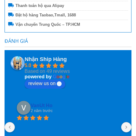
Thanh toán hộ qua Alipay
Đặt hộ hàng Taobao,Tmall, 1688
Vận chuyển Trung Quốc – TP.HCM
ĐÁNH GIÁ
Nhận Ship Hàng
5.0
Based on 49 reviews
powered by
G
o
o
g
l
e
review us on
VanUt Ho
2 năm trước
N
n