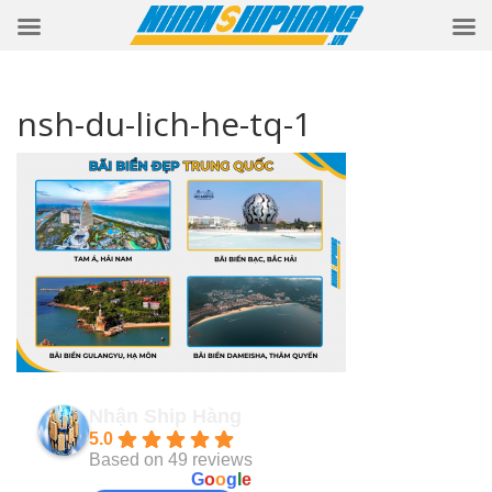
nsh-du-lich-he-tq-1
Nhận Ship Hàng
5.0
Based on 49 reviews
powered by
G
o
o
g
l
e