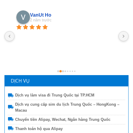
Phan Phung
2 năm trước
Nhanshiphang đã giúp mình nhiều lần lắm rồi, mà 
M
nay mình mới ngoi lên đây nói vài lời, ngại ghê! Các 
U
bạn nhân viên hỗ trợ nhiệt tình lắm lắm luôn, đóng 
đ
gói hàng cũng rất rất có tâm luôn, nói chung là hài 
t
lòng lắm lắm luôn, đánh giá ngàn sao luôn :)
h
d
m
DỊCH VỤ
Dịch vụ làm visa đi Trung Quốc tại TP.HCM
Dịch vụ cung cấp sim du lịch Trung Quốc – HongKong –
Macau
Chuyển tiền Alipay, Wechat, Ngân hàng Trung Quốc
Thanh toán hộ qua Alipay