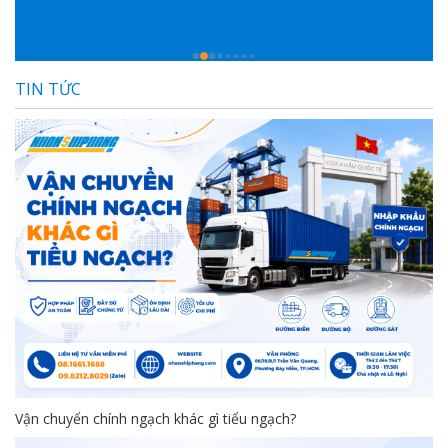
g
l
TIN TỨC
Vận chuyển chính ngạch khác gì tiểu ngạch?