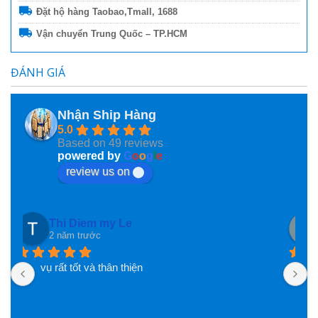
Đặt hộ hàng Taobao,Tmall, 1688
Vận chuyển Trung Quốc – TP.HCM
ĐÁNH GIÁ
Nhận Ship Hàng
5.0
Based on 49 reviews
powered by
G
o
o
g
l
e
review us on
VanUt Ho
2 năm trước
N
n
b