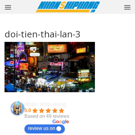
doi-tien-thai-lan-3
Nhận Ship Hàng
5.0
Based on 49 reviews
powered by
G
o
o
g
l
e
review us on