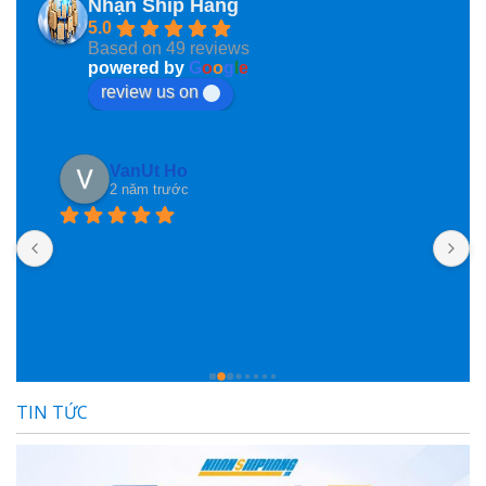
Nhận Ship Hàng
5.0
Based on 49 reviews
powered by
G
o
o
g
l
e
review us on
Phan Phung
2 năm trước
Nhanshiphang đã giúp mình nhiều lần lắm rồi, mà 
nay mình mới ngoi lên đây nói vài lời, ngại ghê! Các 
bạn nhân viên hỗ trợ nhiệt tình lắm lắm luôn, đóng 
gói hàng cũng rất rất có tâm luôn, nói chung là hài 
lòng lắm lắm luôn, đánh giá ngàn sao luôn 
TIN TỨC