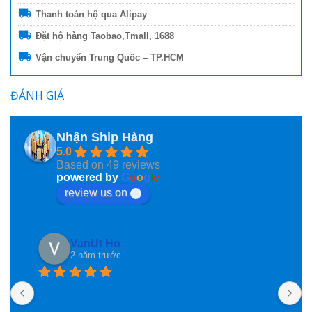
Thanh toán hộ qua Alipay
Đặt hộ hàng Taobao,Tmall, 1688
Vận chuyển Trung Quốc – TP.HCM
ĐÁNH GIÁ
Nhận Ship Hàng
5.0
Based on 49 reviews
powered by
G
o
o
g
l
e
review us on
VanUt Ho
2 năm trước
N
n