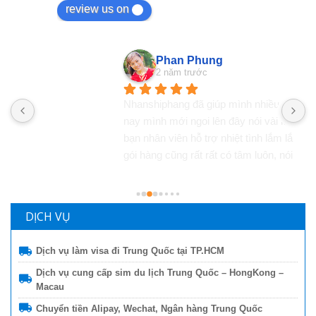
review us on
Phan Phung
2 năm trước
Nhanshiphang đã giúp mình nhiều lần lắm rồi, mà 
M
nay mình mới ngoi lên đây nói vài lời, ngại ghê! Các 
U
bạn nhân viên hỗ trợ nhiệt tình lắm lắm luôn, đóng 
đ
gói hàng cũng rất rất có tâm luôn, nói chung là hài 
t
lòng lắm lắm luôn, đánh giá ngàn sao luôn :)
h
d
m
DỊCH VỤ
Dịch vụ làm visa đi Trung Quốc tại TP.HCM
Dịch vụ cung cấp sim du lịch Trung Quốc – HongKong –
Macau
Chuyển tiền Alipay, Wechat, Ngân hàng Trung Quốc