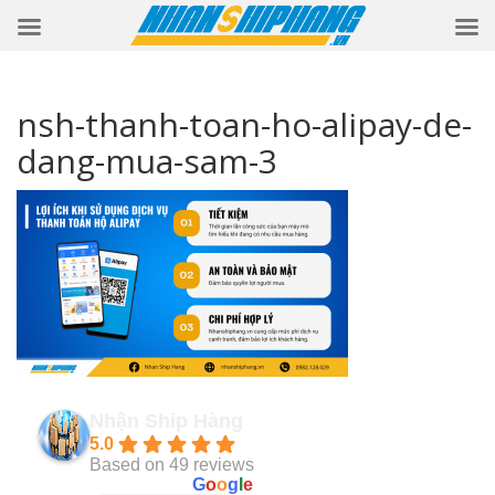
nsh-thanh-toan-ho-alipay-de-
dang-mua-sam-3
Nhận Ship Hàng
5.0
Based on 49 reviews
powered by
G
o
o
g
l
e