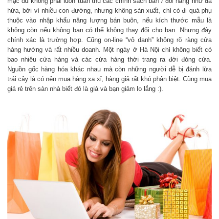
mặc dù không phải luôn tuân thủ các chính sách bán / đổi hàng như đã
hứa, bởi vì nhiều con đường, nhưng không sản xuất, chỉ có đi quá phụ
thuộc vào nhập khẩu năng lượng bán buôn, nếu kích thước mẫu là
không còn nếu không bạn có thể không thay đổi cho bạn. Nhưng đây
chính xác là trường hợp. Cũng on-line “vô danh” không rõ ràng cửa
hàng hướng và rất nhiều doanh. Một ngày ở Hà Nội chỉ không biết có
bao nhiêu cửa hàng và các cửa hàng thời trang ra đời đóng cửa.
Nguồn gốc hàng hóa khác nhau mà còn những người dễ bị đánh lừa
trái cây là có nên mua hàng xa xỉ, hàng giả rất khó phân biệt. Cũng mua
giá rẻ trên sàn nhà biết đó là giả và bạn giảm lo lắng :).