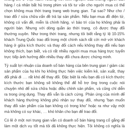
hàng / cá nhân bất hủ trong phim và tôi tư vấn cho người mua có thể
chọn không mua thời trang trang web trung gian. Tại sao? Như cho /
trao đổi / sửa chữa vấn đề trả lại sản phẩm. Nếu bạn mua đồ điện tử,
không có vấn đề, miễn là chính hãng, vì bảo trì của họ không phải là
người bán. Nhưng với dòng quần áo thời trang, cô được thay đổi
thường xuyên. Như trong thời trang, nhưng tôi biết rằng tỷ lệ 10-15%
khách Trung Quốc trao đổi trong một chính sách rất cởi mở với khách
hàng ở giữa kích thước và thay đổi cách nếu không thay đổi nếu bạn
không thích, bạn biết, và có rất nhiều người mua mua hàng trực tuyến
trực tiếp ảnh hưởng đến nhiều thay đổi chưa được chứng minh.
Tỷ suất lợi nhuận của doanh số bán hàng của bên trung gian / giảm các
sản phẩm của họ khi họ không thực hiện việc kiểm kê, sản xuất, thay
đổi phải đi …. rất khó để thay đổi. Đặc biệt là nếu bạn đã có kích thước
kích thước bạn không sẽ không thể để hỗ trợ ông trong cuộc nói
chuyện nhỏ để sửa chữa hoặc điều chỉnh sản phẩm, và cũng chỉ diễn
ra trong ứng dụng. Thay đổi vẫn là cách cứng. Phản ứng của mình để
khách hàng thường không phủ nhận sự thay đổi, nhưng “bạn muốn
thay đổi sản phẩm của bạn không có trong kho” hoặc ra như vậy một
mà không có sự khác, … khó khăn cho bạn để trao đổi.
Có lẽ ở một nơi trung gian vẫn có doanh số bán hàng trang cố gắng để
làm một dịch vụ tốt mà tôi đã không thực hiện. Tôi không có nghĩa là