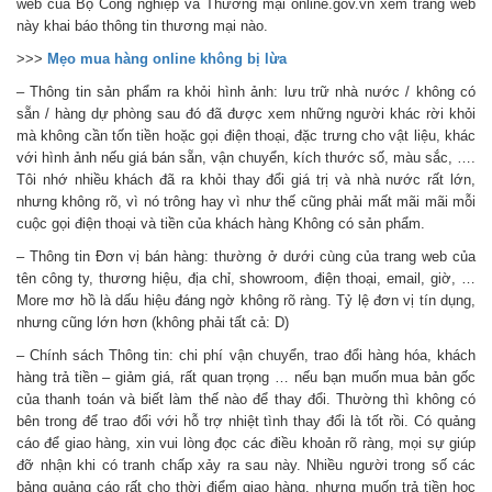
web của Bộ Công nghiệp và Thương mại online.gov.vn xem trang web
này khai báo thông tin thương mại nào.
>>>
Mẹo mua hàng online không bị lừa
– Thông tin sản phẩm ra khỏi hình ảnh: lưu trữ nhà nước / không có
sẵn / hàng dự phòng sau đó đã được xem những người khác rời khỏi
mà không cần tốn tiền hoặc gọi điện thoại, đặc trưng cho vật liệu, khác
với hình ảnh nếu giá bán sẵn, vận chuyển, kích thước số, màu sắc, ….
Tôi nhớ nhiều khách đã ra khỏi thay đổi giá trị và nhà nước rất lớn,
nhưng không rõ, vì nó trông hay vì như thế cũng phải mất mãi mãi mỗi
cuộc gọi điện thoại và tiền của khách hàng Không có sản phẩm.
– Thông tin Đơn vị bán hàng: thường ở dưới cùng của trang web của
tên công ty, thương hiệu, địa chỉ, showroom, điện thoại, email, giờ, …
More mơ hồ là dấu hiệu đáng ngờ không rõ ràng. Tỷ lệ đơn vị tín dụng,
nhưng cũng lớn hơn (không phải tất cả: D)
– Chính sách Thông tin: chi phí vận chuyển, trao đổi hàng hóa, khách
hàng trả tiền – giảm giá, rất quan trọng … nếu bạn muốn mua bản gốc
của thanh toán và biết làm thế nào để thay đổi. Thường thì không có
bên trong để trao đổi với hỗ trợ nhiệt tình thay đổi là tốt rồi. Có quảng
cáo để giao hàng, xin vui lòng đọc các điều khoản rõ ràng, mọi sự giúp
đỡ nhận khi có tranh chấp xảy ra sau này. Nhiều người trong số các
bảng quảng cáo rất cho thời điểm giao hàng, nhưng muốn trả tiền học