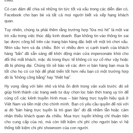
thiếu.
Có can đảm để chia sẻ những tin tức tốt và xấu trong các diễn đàn có,
Facebook cho bạn bè và tất cả mọi người biết và xếp hạng khách
quan.
Tuy nhiên, chúng ta phải thêm rằng trường hợp “lửa mù hit” là một vai
trò xấu trong việc thúc đẩy kinh doanh. Bạn không tin vào thông tin sai
lạc được công bố trên các trang bán hàng đặc biệt về một trò chơi xấu.
Nhìn sâu hơn và đa chiều. Bởi vì nhiều đơn vị cạnh tranh của khách
hàng “bẩn” đã sẵn sàng để khởi động màn cửa impersonate khói cho
đối thủ mất khách, mặc dù trong thực tế không có sự cố như vậy hoặc
đã bị phóng đại. Chúng tôi sẽ bảo vệ các đơn vị bán hàng bạn mua là
tốt cho họ có cơ hội để phát triển tốt hơn nếu bạn có một trường hợp
đó là “không công bằng” hay “thiệt hại”.
Hy vọng rằng với bên nhỏ và khá ổn định trong văn xuôi trước đó sẽ
giúp hình thành các trang web tư duy chọn lọc bán thời trang uy tín để
củng cố các kênh truyền hình mua – bán hàng trực tuyến hiệu quả ở
Việt Nam và tiền mặt cho chính mình. Bạn có yêu cầu quyền để nói với
ai đó “bán hàng trực tuyến là trò gian lận” đó đã nhầm lẫn hoặc cảm
nhận thiếu khách quan đa chiều. Mua trực tuyến không chỉ thuận tiện
cho cung cấp của nó, mà còn tiết kiệm chi phí cho người bán vì hệ
thống tiết kiệm chi phí showroom của con người.