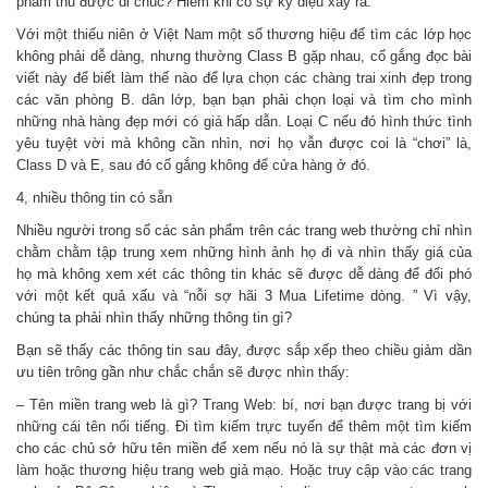
phẩm thu được di chúc? Hiếm khi có sự kỳ diệu xảy ra.
Với một thiếu niên ở Việt Nam một số thương hiệu để tìm các lớp học
không phải dễ dàng, nhưng thường Class B gặp nhau, cố gắng đọc bài
viết này để biết làm thế nào để lựa chọn các chàng trai xinh đẹp trong
các văn phòng B. dân lớp, bạn bạn phải chọn loại và tìm cho mình
những nhà hàng đẹp mới có giá hấp dẫn. Loại C nếu đó hình thức tình
yêu tuyệt vời mà không cần nhìn, nơi họ vẫn được coi là “chơi” là,
Class D và E, sau đó cố gắng không để cửa hàng ở đó.
4, nhiều thông tin có sẵn
Nhiều người trong số các sản phẩm trên các trang web thường chỉ nhìn
chằm chằm tập trung xem những hình ảnh họ đi và nhìn thấy giá của
họ mà không xem xét các thông tin khác sẽ được dễ dàng để đối phó
với một kết quả xấu và “nỗi sợ hãi 3 Mua Lifetime dòng. ” Vì vậy,
chúng ta phải nhìn thấy những thông tin gì?
Bạn sẽ thấy các thông tin sau đây, được sắp xếp theo chiều giảm dần
ưu tiên trông gần như chắc chắn sẽ được nhìn thấy:
– Tên miền trang web là gì? Trang Web: bí, nơi bạn được trang bị với
những cái tên nổi tiếng. Đi tìm kiếm trực tuyến để thêm một tìm kiếm
cho các chủ sở hữu tên miền để xem nếu nó là sự thật mà các đơn vị
làm hoặc thương hiệu trang web giả mạo. Hoặc truy cập vào các trang