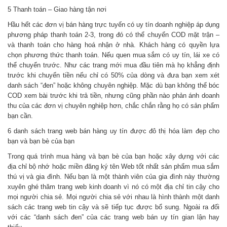
5 Thanh toán – Giao hàng tận nơi
Hầu hết các đơn vị bán hàng trực tuyến có uy tín doanh nghiệp áp dụng
phương pháp thanh toán 2-3, trong đó có thể chuyển COD mặt trận –
và thanh toán cho hàng hoá nhận ở nhà. Khách hàng có quyền lựa
chọn phương thức thanh toán. Nếu quen mua sắm có uy tín, lái xe có
thể chuyển trước. Như các trang mới mua đầu tiên mà họ khẳng định
trước khi chuyển tiền nếu chỉ có 50% của dòng và đưa bạn xem xét
danh sách “đen” hoặc không chuyên nghiệp. Mặc dù bạn không thể bóc
COD xem bài trước khi trả tiền, nhưng cũng phần nào phản ánh doanh
thu của các đơn vị chuyên nghiệp hơn, chắc chắn rằng họ có sản phẩm
bạn cần.
6 danh sách trang web bán hàng uy tín được đô thị hóa làm đẹp cho
bạn và bạn bè của bạn
Trong quá trình mua hàng và bạn bè của bạn hoặc xây dựng với các
địa chỉ bộ nhớ hoặc miền đăng ký tên Web tốt nhất sản phẩm mua sắm
thú vị và gia đình. Nếu bạn là một thành viên của gia đình này thường
xuyên ghé thăm trang web kinh doanh vì nó có một địa chỉ tin cậy cho
mọi người chia sẻ. Mọi người chia sẻ với nhau là hình thành một danh
sách các trang web tin cậy và sẽ tiếp tục được bổ sung. Ngoài ra đối
với các “danh sách đen” của các trang web bán uy tín gian lận hay