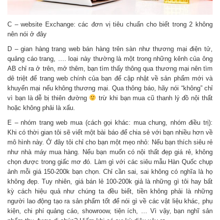
C – website Exchange: các đơn vị tiêu chuẩn cho biết trong 2 không
nên nói ở đây
D – gian hàng trang web bán hàng trên sàn như thương mại điện tử,
quảng cáo trang, …. loại này thường là một trong những kênh của ông
AB chỉ ra ở trên, mở thêm, bạn tìm thấy thông qua thương mại nên tìm
dê triệt để trang web chính của bạn để cập nhật về sản phẩm mới và
khuyến mại nếu không thương mại. Qua thông báo, hãy nói “không” chỉ
vì bạn là dễ bị thiên đường
trừ khi bạn mua cũ thanh lý đồ nội thất
hoặc không phải là xấu.
E – nhóm trang web mua (cách gọi khác: mua chung, nhóm điều trị):
Khi có thời gian tôi sẽ viết một bài báo để chia sẻ với bạn nhiều hơn về
mô hình này. Ở đây tôi chỉ cho bạn một mẹo nhỏ: Nếu bạn thích siêu rẻ
như nhà máy mua hàng. Nếu bạn muốn có nội thất đẹp giá rẻ, không
chọn được trong giấc mơ đó. Làm gì với các siêu mẫu Hàn Quốc chụp
ảnh mỗi giá 150-200k bạn chọn. Chỉ cần sai, sai không có nghĩa là họ
không đẹp. Tuy nhiên, giá bán lẻ 100-200k giả là những gì tôi hay bất
kỳ cách hiệu quả như chúng ta đều biết, tiền không phải là những
người lao động tạo ra sản phẩm tốt để nói gì về các vật liệu khác, phụ
kiện, chi phí quảng cáo, showroow, tiện ích, … Vì vậy, bạn nghĩ sản