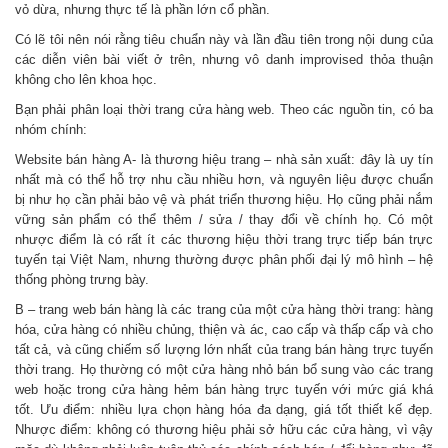
vỏ dừa, nhưng thực tế là phần lớn cổ phần.
Có lẽ tôi nên nói rằng tiêu chuẩn này và lần đầu tiên trong nội dung của
các diễn viên bài viết ở trên, nhưng vô danh improvised thỏa thuận
không cho lên khoa học.
Bạn phải phân loại thời trang cửa hàng web. Theo các nguồn tin, có ba
nhóm chính:
Website bán hàng A- là thương hiệu trang – nhà sản xuất: đây là uy tín
nhất mà có thể hỗ trợ nhu cầu nhiều hơn, và nguyên liệu được chuẩn
bị như họ cần phải bảo vệ và phát triển thương hiệu. Họ cũng phải nắm
vững sản phẩm có thể thêm / sửa / thay đổi về chính họ. Có một
nhược điểm là có rất ít các thương hiệu thời trang trực tiếp bán trực
tuyến tại Việt Nam, nhưng thường được phân phối đại lý mô hình – hệ
thống phòng trưng bày.
B – trang web bán hàng là các trang của một cửa hàng thời trang: hàng
hóa, cửa hàng có nhiều chủng, thiện và ác, cao cấp và thấp cấp và cho
tất cả, và cũng chiếm số lượng lớn nhất của trang bán hàng trực tuyến
thời trang. Họ thường có một cửa hàng nhỏ bán bổ sung vào các trang
web hoặc trong cửa hàng hẻm bán hàng trực tuyến với mức giá khá
tốt. Ưu điểm: nhiều lựa chọn hàng hóa đa dạng, giá tốt thiết kế đẹp.
Nhược điểm: không có thương hiệu phải sở hữu các cửa hàng, vì vậy