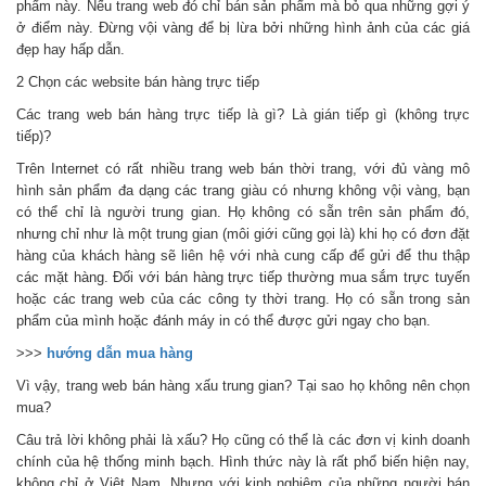
phẩm này. Nếu trang web đó chỉ bán sản phẩm mà bỏ qua những gợi ý
ở điểm này. Đừng vội vàng để bị lừa bởi những hình ảnh của các giá
đẹp hay hấp dẫn.
2 Chọn các website bán hàng trực tiếp
Các trang web bán hàng trực tiếp là gì? Là gián tiếp gì (không trực
tiếp)?
Trên Internet có rất nhiều trang web bán thời trang, với đủ vàng mô
hình sản phẩm đa dạng các trang giàu có nhưng không vội vàng, bạn
có thể chỉ là người trung gian. Họ không có sẵn trên sản phẩm đó,
nhưng chỉ như là một trung gian (môi giới cũng gọi là) khi họ có đơn đặt
hàng của khách hàng sẽ liên hệ với nhà cung cấp để gửi để thu thập
các mặt hàng. Đối với bán hàng trực tiếp thường mua sắm trực tuyến
hoặc các trang web của các công ty thời trang. Họ có sẵn trong sản
phẩm của mình hoặc đánh máy in có thể được gửi ngay cho bạn.
>>>
hướng dẫn mua hàng
Vì vậy, trang web bán hàng xấu trung gian? Tại sao họ không nên chọn
mua?
Câu trả lời không phải là xấu? Họ cũng có thể là các đơn vị kinh doanh
chính của hệ thống minh bạch. Hình thức này là rất phổ biến hiện nay,
không chỉ ở Việt Nam. Nhưng với kinh nghiệm của những người bán