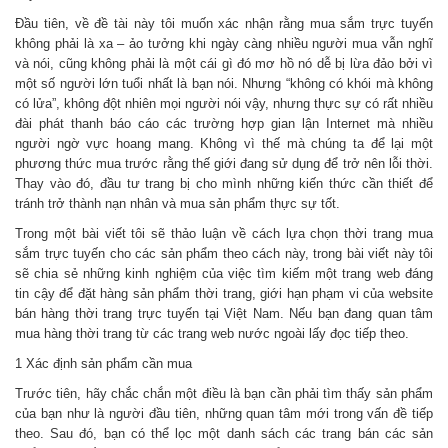
Đầu tiên, về đề tài này tôi muốn xác nhận rằng mua sắm trực tuyến
không phải là xa – ảo tưởng khi ngày càng nhiều người mua vẫn nghĩ
và nói, cũng không phải là một cái gì đó mơ hồ nó dễ bị lừa đảo bởi vì
một số người lớn tuổi nhất là bạn nói. Nhưng “không có khói mà không
có lửa”, không đột nhiên mọi người nói vậy, nhưng thực sự có rất nhiều
đài phát thanh báo cáo các trường hợp gian lận Internet mà nhiều
người ngờ vực hoang mang. Không vì thế mà chúng ta để lại một
phương thức mua trước rằng thế giới đang sử dụng để trở nên lỗi thời.
Thay vào đó, đầu tư trang bị cho mình những kiến ​​thức cần thiết để
tránh trở thành nạn nhân và mua sản phẩm thực sự tốt.
Trong một bài viết tôi sẽ thảo luận về cách lựa chọn thời trang mua
sắm trực tuyến cho các sản phẩm theo cách này, trong bài viết này tôi
sẽ chia sẻ những kinh nghiệm của việc tìm kiếm một trang web đáng
tin cậy để đặt hàng sản phẩm thời trang, giới hạn phạm vi của website
bán hàng thời trang trực tuyến tại Việt Nam. Nếu bạn đang quan tâm
mua hàng thời trang từ các trang web nước ngoài lấy đọc tiếp theo.
1 Xác định sản phẩm cần mua
Trước tiên, hãy chắc chắn một điều là bạn cần phải tìm thấy sản phẩm
của bạn như là người đầu tiên, những quan tâm mới trong vấn đề tiếp
theo. Sau đó, bạn có thể lọc một danh sách các trang bán các sản