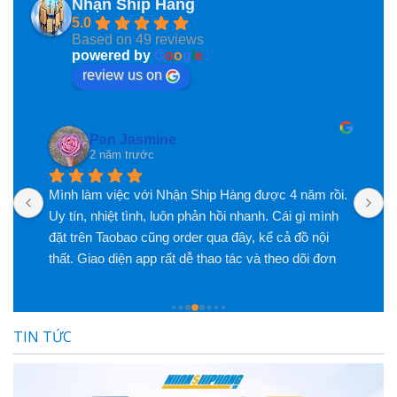
Nhận Ship Hàng
5.0
Based on 49 reviews
powered by
G
o
o
g
l
e
review us on
Pan Jasmine
2 năm trước
Mình làm việc với Nhận Ship Hàng được 4 năm rồi. 
K
c 
Uy tín, nhiệt tình, luôn phản hồi nhanh. Cái gì mình 
đặt trên Taobao cũng order qua đây, kể cả đồ nội 
thất. Giao diện app rất dễ thao tác và theo dõi đơn 
hàng. Phí dịch vụ cũng rất hợp lý so với chất lượng 
dịch vụ họ mang lại. Có vấn đề xảy ra cũng hỗ trợ 
mình rất nhiệt tình
TIN TỨC