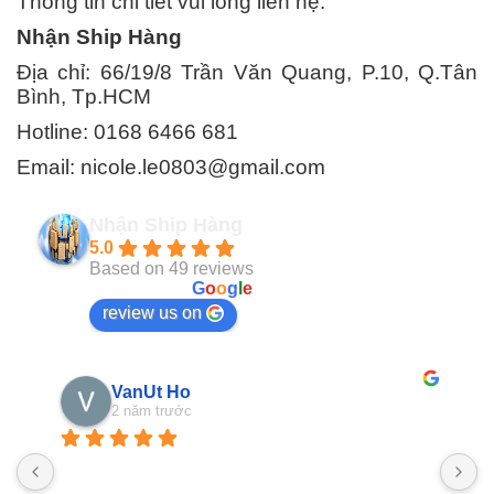
Thông tin chi tiết vui lòng liên hệ:
Nhận Ship Hàng
Địa chỉ: 66/19/8 Trần Văn Quang, P.10, Q.Tân
Bình, Tp.HCM
Hotline: 0168 6466 681
Email: nicole.le0803@gmail.com
Nhận Ship Hàng
5.0
Based on 49 reviews
powered by
G
o
o
g
l
e
review us on
VanUt Ho
2 năm trước
N
n